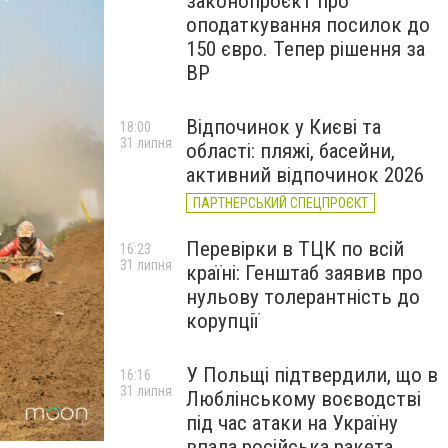
законопроєкт про
оподаткування посилок до
150 євро. Тепер рішення за
ВР
Відпочинок у Києві та
18:00
31 липня
області: пляжі, басейни,
активний відпочинок 2026
ПАРТНЕРСЬКИЙ СПЕЦПРОЄКТ
Перевірки в ТЦК по всій
16:23
31 липня
країні: Генштаб заявив про
нульову толерантність до
корупції
У Польщі підтвердили, що в
16:16
31 липня
Люблінському воєводстві
під час атаки на Україну
впала російська ракета