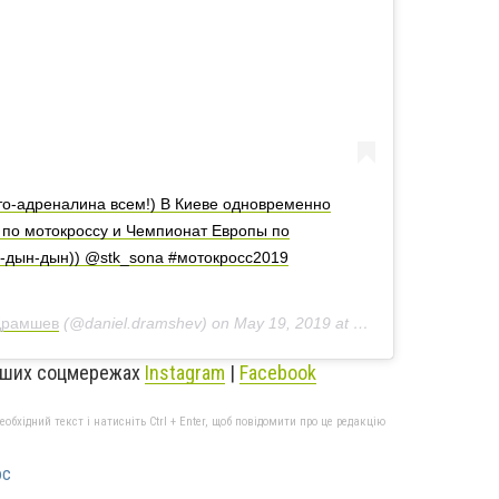
то-адреналина всем!) В Киеве одновременно
по мотокроссу и Чемпионат Европы по
-дын-дын)) @stk_sona #мотокросс2019
Драмшев
(@daniel.dramshev) on
May 19, 2019 at 1:38pm PDT
наших соцмережах
Instagram
|
Facebook
бхідний текст і натисніть Ctrl + Enter, щоб повідомити про це редакцію
ос