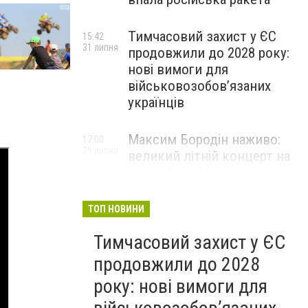
Тимчасовий захист у ЄС
15:42
31 липня
продовжили до 2028 року:
нові вимоги для
військовозобов’язаних
українців
Максим Бородін наживо:
17:00
29 липня
великий літній концерт на
терасі River Mall
НОВИНИ КОМПАНІЙ
ТОП НОВИНИ
Тимчасовий захист у ЄС
продовжили до 2028
року: нові вимоги для