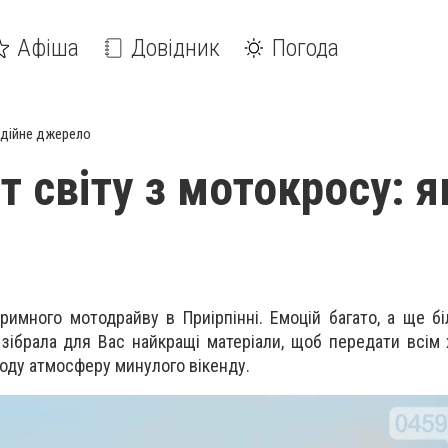
Афіша
Довідник
Погода
дійне джерело
т світу з мотокросу: я
тримного мотодрайву в Приірпінні. Емоцій багато, а ще б
 зібрала для Вас найкращі матеріали, щоб передати всім 
ходу атмосферу минулого вікенду.