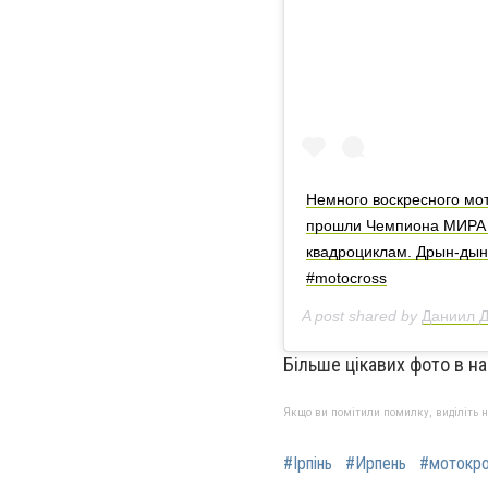
Немного воскресного мо
прошли Чемпиона МИРА 
квадроциклам. Дрын-дын
#motocross
A post shared by
Даниил 
Більше цікавих фото в 
Якщо ви помітили помилку, виділіть нео
#Ірпінь
#Ирпень
#мотокр