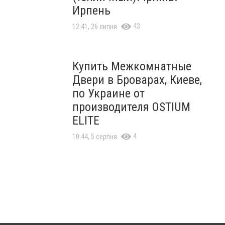
Ирпень
43
12:41, 26 липня
Купить Межкомнатные
Двери в Броварах, Киеве,
по Украине от
производителя OSTIUM
ELITE
4
10:44, 5 серпня