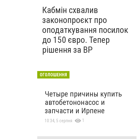
Кабмін схвалив
законопроєкт про
оподаткування посилок
до 150 євро. Тепер
рішення за ВР
ОГОЛОШЕННЯ
Четыре причины купить
автобетононасос и
запчасти и Ирпене
1
10:34, 5 серпня