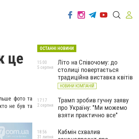
ОСТАННІ НОВИНИ
к це
Літо на Співочому: до
15:00
5 серпня
столиці повертається
традиційна виставка квітів
НОВИНИ КОМПАНІЙ
ільше фото та
Трамп зробив гучну заяву
17:17
хто не був та
2 серпня
про Україну: "Ми можемо
взяти практично все"
Кабмін схвалив
18:56
31 липня