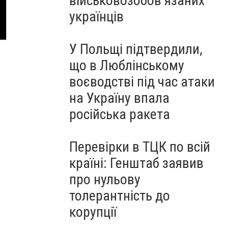
військовозобов’язаних
українців
У Польщі підтвердили,
що в Люблінському
воєводстві під час атаки
на Україну впала
російська ракета
Перевірки в ТЦК по всій
країні: Генштаб заявив
про нульову
толерантність до
корупції