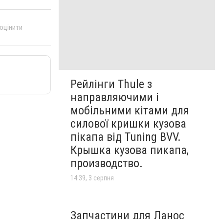
 оцінити
Рейлінги Thule з
направляючими і
мобільними кітами для
силової кришки кузова
пікапа від Tuning BVV.
Крышка кузова пикапа,
производство.
14:39, 3 серпня
Запчастини для Ланос