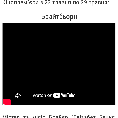
Кінопрем`єри з 23 травня по 29 травня:
Брайтбьорн
Містер та місіс Брайєр (Елізабет Бенкс,