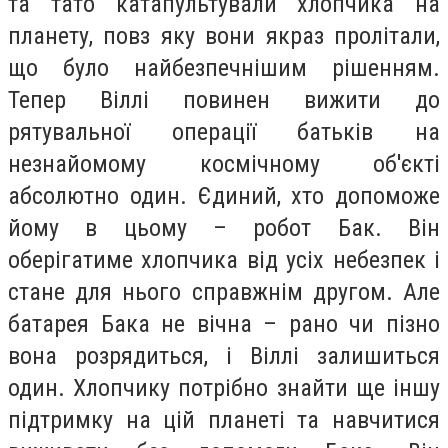
та тато катапультували хлопчика на
планету, повз яку вони якраз пролітали,
що було найбезпечнішим рішенням.
Тепер Віллі повинен вижити до
рятувальної операції батьків на
незнайомому космічному об'єкті
абсолютно один. Єдиний, хто допоможе
йому в цьому – робот Бак. Він
оберігатиме хлопчика від усіх небезпек і
стане для нього справжнім другом. Але
батарея Бака не вічна – рано чи пізно
вона розрядиться, і Віллі залишиться
один. Хлопчику потрібно знайти ще іншу
підтримку на цій планеті та навчитися