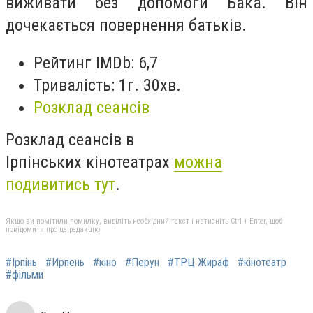
виживати без допомоги Бака. Він
дочекається повернення батьків.
Рейтинг IMDb: 6,7
Тривалість: 1г. 30хв.
Розклад сеансів
Розклад сеансів в
Ірпінських кінотеатрах
можна
подивитись тут
.
Якщо ви помітили помилку, виділіть необхідний текст і натисніть Ctrl + Enter, щоб
повідомити про це редакцію
#Ірпінь
#Ирпень
#кіно
#Перун
#ТРЦ Жираф
#кінотеатр
#фільми