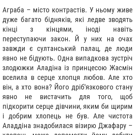
Аграба – місто контрастів. У ньому живе
дуже багато бідняків, які ледве зводять
кінці з кінцями, іноді навіть
переступаючи закон. Й у них на очах
завжди є султанський палац, де люди
явно не бідують. Одна випадкова зустріч
злодюжки Аладіна із принцесою Жасмін
вселила в серце хлопця любов. Але хто
він, а хто вона? Його дріб'язкового стану
явно не вистачить для того, щоб
підкорити серце дівчини, яким би щирим
і добрим хлопець не був. Але чистота
Аладдіна знадобилася візирю Джафару –