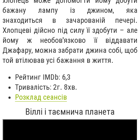
хлопець може допомогти йому добути
бажану лампу із джином, яка
знаходиться в зачарованій печері.
Хлопцеві дійсно під силу її здобути – але
йому ж необов'язково її віддавати
Джафару, можна забрати джина собі, щоб
той втілював усі бажання в життя.
Рейтинг IMDb: 6,3
Тривалість: 2г. 8хв.
Розклад сеансів
Віллі і таємнича планета