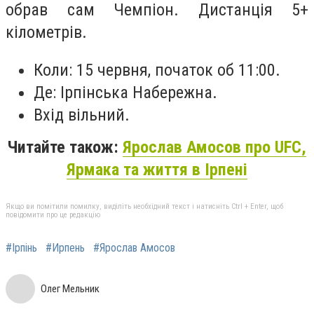
обрав сам Чемпіон. Дистанція 5+
кілометрів.
Коли: 15 червня, початок об 11:00.
Де: Ірпінська Набережна.
Вхід вільний.
Читайте також:
Ярослав Амосов про UFC,
Ярмака та життя в Ірпені
Якщо ви помітили помилку, виділіть необхідний текст і натисніть Ctrl + Enter, щоб
повідомити про це редакцію
#Ірпінь
#Ирпень
#Ярослав Амосов
Олег Мельник