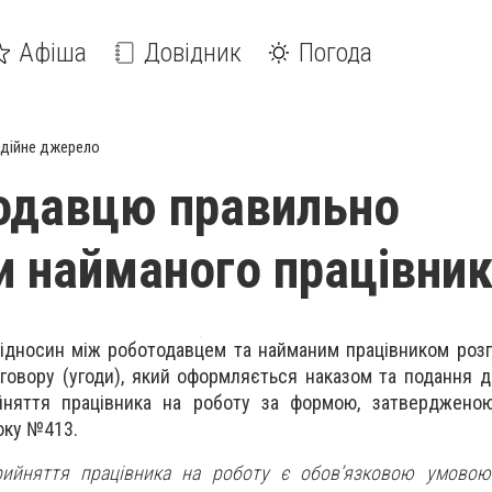
Афіша
Довідник
Погода
дійне джерело
одавцю правильно
 найманого працівни
ідносин між роботодавцем та найманим працівником роз
говору (угоди), який оформляється наказом та подання 
йняття працівника на роботу за формою, затверджено
року №413.
ийняття працівника на роботу є обов’язковою умовою