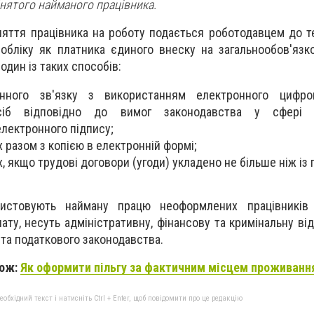
ятого найманого працівника.
яття працівника на роботу подається роботодавцем до т
обліку як платника єдиного внеску на загальнообов'яз
один із таких способів:
нного зв'язку з використанням електронного цифро
осіб відповідно до вимог законодавства у сфері е
електронного підпису;
х разом з копією в електронній формі;
, якщо трудові договори (угоди) укладено не більше ніж із 
ристовують найману працю неоформлених працівників 
ату, несуть адміністративну, фінансову та кримінальну ві
та податкового законодавства.
кож:
Як оформити пільгу за фактичним місцем проживанн
бхідний текст і натисніть Ctrl + Enter, щоб повідомити про це редакцію