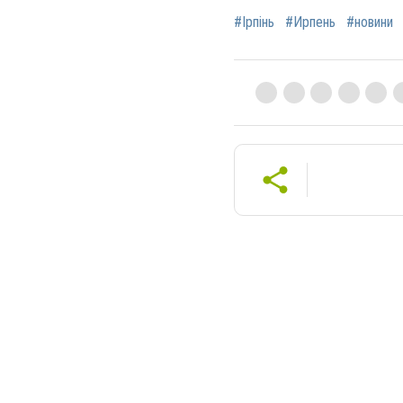
#Ірпінь
#Ирпень
#новини