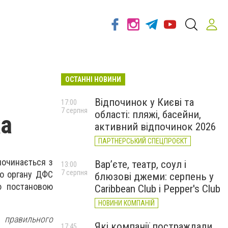
ОСТАННІ НОВИНИ
Відпочинок у Києві та
17:00
7 серпня
області: пляжі, басейни,
ка
активний відпочинок 2026
ПАРТНЕРСЬКИЙ СПЕЦПРОЄКТ
починається з
Вар’єте, театр, соул і
13:00
7 серпня
до органу ДФС
блюзові джеми: серпень у
ю постановою
Caribbean Club і Pepper's Club
НОВИНИ КОМПАНІЙ
 правильного
Які компанії постраждали
17:45