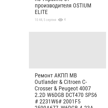
производителя OSTIUM
ELITE
4
10:44, 5 серпня
Ремонт АКПП MB
Outlander & Citroen C-
Crosser & Peugeot 4007
2.2D W6DGB DCT470 SPS6
# 2231W6# 2001F5
2500A677, W6DGB-4-23A,