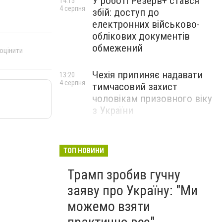
У роботі Резерв+ стався
14:15
4 серпня
збій: доступ до
електронних військово-
облікових документів
обмежений
 оцінити
Чехія припиняє надавати
13:20
4 серпня
тимчасовий захист
чоловікам призовного віку
з України
ТОП НОВИНИ
Трамп зробив гучну
заяву про Україну: "Ми
можемо взяти