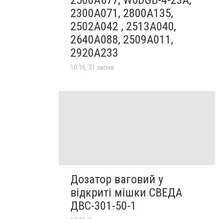
2300A071, 2800A135,
2502A042 , 2513A040,
2640A088, 2509A011,
2920A233
10:16, 31 липня
Дозатор ваговий у
відкриті мішки СВЕДА
ДВС-301-50-1