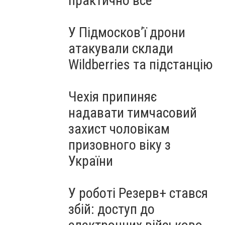
практично все"
У Підмосков’ї дрони
атакували склади
Wildberries та підстанцію
Чехія припиняє
надавати тимчасовий
захист чоловікам
призовного віку з
України
У роботі Резерв+ стався
збій: доступ до