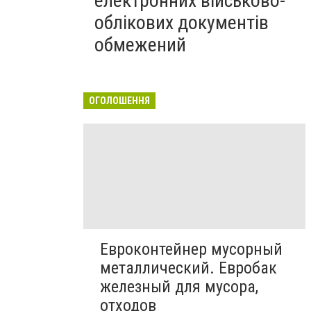
електронних військово-
облікових документів
обмежений
ОГОЛОШЕННЯ
Евроконтейнер мусорный
металлический. Евробак
железный для мусора,
отходов