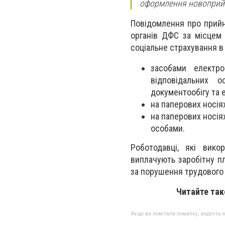
оформлення новоприйн
Повідомлення про прийн
органів ДФС за місцем 
соціальне страхування в 
засобами електро
відповідальних 
документообігу та 
на паперових носія
на паперових носіях
особами.
Роботодавці, які вико
виплачують заробітну пл
за порушення трудового 
Читайте та
Якщо ви помітили помилку, виділіть нео