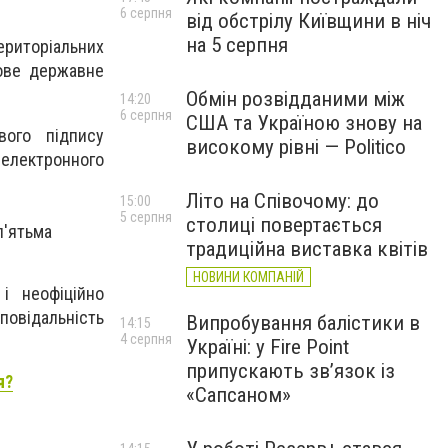
6 серпня
від обстрілу Київщини в ніч
на 5 серпня
ериторіальних
кове державне
Обмін розвідданими між
14:20
6 серпня
США та Україною знову на
вого підпису
високому рівні — Politico
лектронного
Літо на Співочому: до
15:00
5 серпня
столиці повертається
п'ятьма
традиційна виставка квітів
НОВИНИ КОМПАНІЙ
і неофіційно
дповідальність
Випробування балістики в
14:15
4 серпня
Україні: у Fire Point
припускають зв’язок із
я?
«Сапсаном»