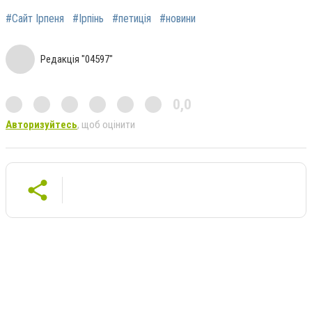
#Сайт Ірпеня
#Ірпінь
#петиція
#новини
Редакція "04597"
0,0
Авторизуйтесь
, щоб оцінити