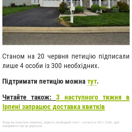
Станом на 20 червня петицію підписали
лише 4 особи із 300 необхідних.
Підтримати петицію можна
тут
.
Читайте також:
З наступного тижня в
Ірпені запрацює доставка квитків
Якщо ви помітили помилку, виділіть необхідний текст і натисніть Ctrl + Enter, щоб
повідомити про це редакцію