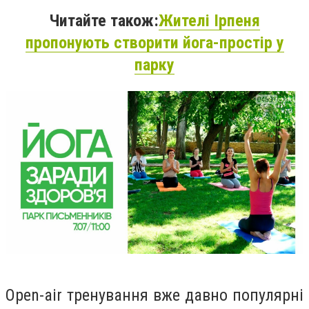
Читайте також:
Жителі Ірпеня
пропонують створити йога-простір у
парку
Open-air тренування вже давно популярні