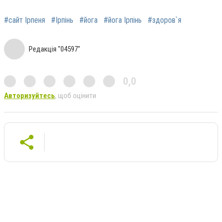
#сайт Ірпеня
#Ірпінь
#йога
#йога Ірпінь
#здоров`я
Редакція "04597"
0,0
Авторизуйтесь
, щоб оцінити