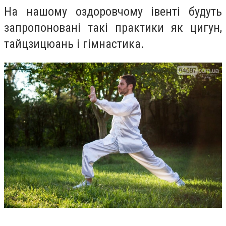
На нашому оздоровчому івенті будуть
запропоновані такі практики як цигун,
тайцзицюань і гімнастика.