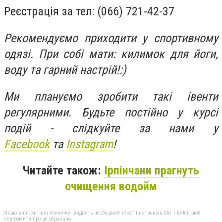
Реєстрація за тел: (066) 721-42-37
Рекомендуємо приходити у спортивному
одязі. При собі мати: килимок для йоги,
воду та гарний настрій!:)
Ми плануємо зробити такі івенти
регулярними.
Будьте постійно у курсі
подій - слідкуйте за нами у
Facebook
та
Instagram
!
Читайте також:
Ірпінчани прагнуть
очищення водойм
Якщо ви помітили помилку, виділіть необхідний текст і натисніть Ctrl + Enter, щоб
повідомити про це редакцію