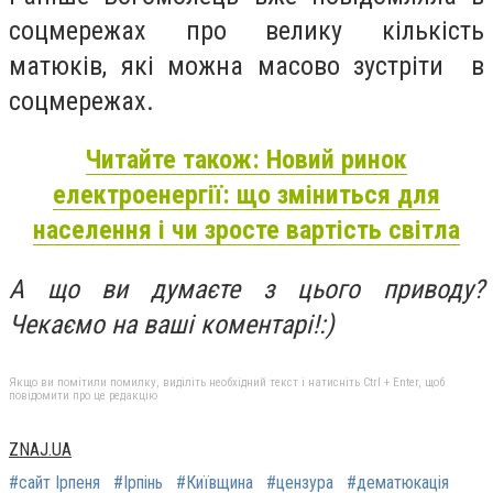
соцмережах про велику кількість
матюків, які можна масово зустріти в
соцмережах.
Читайте також: Новий ринок
електроенергії: що зміниться для
населення і чи зросте вартість світла
А що ви думаєте з цього приводу?
Чекаємо на ваші коментарі!:)
Якщо ви помітили помилку, виділіть необхідний текст і натисніть Ctrl + Enter, щоб
повідомити про це редакцію
ZNAJ.UA
#сайт Ірпеня
#Ірпінь
#Київщина
#цензура
#дематюкація