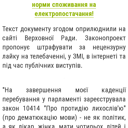
норми споживання на
електропостачання!
Текст документу згодом оприлюднили на
сайті Верховної Ради. Законопроект
пропонує штрафувати за нецензурну
лайку на телебаченні, у ЗМІ, в інтернеті та
під час публічних виступів.
"На завершення моєї каденції
перебування у парламенті зареєструвала
закон 10414 "Про протидію лихослів'ю"
(про дематюкацію мови) - не як політик,
а як лікар, жінка, мати чотирьох дітей і