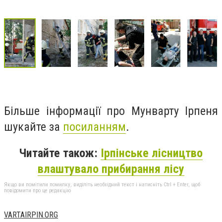
Більше інформації про Мунварту Ірпеня
шукайте за
посиланням
.
Читайте також:
Ірпінське лісництво
влаштувало прибирання лісу
Якщо ви помітили помилку, виділіть необхідний текст і натисніть Ctrl + Enter, щоб
повідомити про це редакцію
VARTAIRPIN.ORG