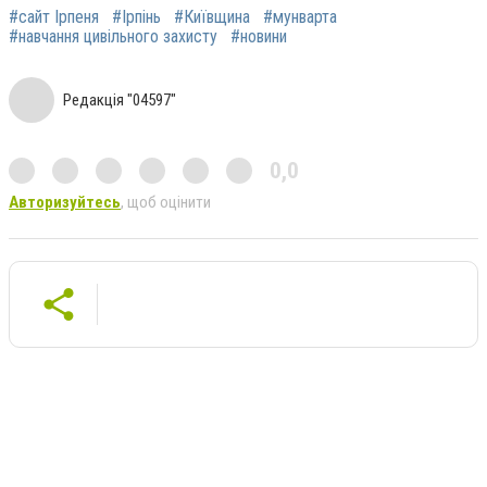
#сайт Ірпеня
#Ірпінь
#Київщина
#мунварта
#навчання цивільного захисту
#новини
Редакція "04597"
0,0
Авторизуйтесь
, щоб оцінити