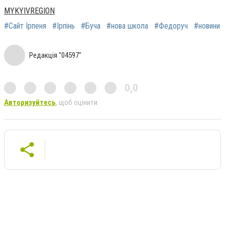
MYKYIVREGION
#Сайт Ірпеня
#Ірпінь
#Буча
#нова школа
#Федоруч
#новини
Редакція "04597"
0,0
Авторизуйтесь
, щоб оцінити