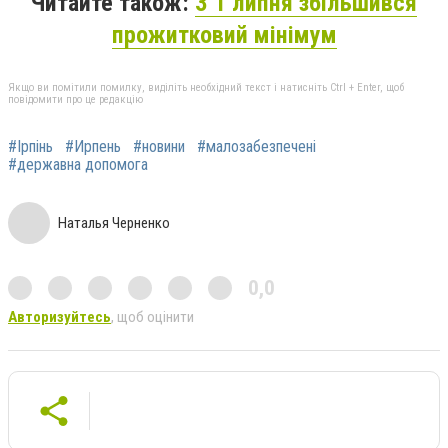
Читайте також:
З 1 липня збільшився
прожитковий мінімум
Якщо ви помітили помилку, виділіть необхідний текст і натисніть Ctrl + Enter, щоб
повідомити про це редакцію
#Ірпінь
#Ирпень
#новини
#малозабезпечені
#державна допомога
Наталья Черненко
0,0
Авторизуйтесь
, щоб оцінити