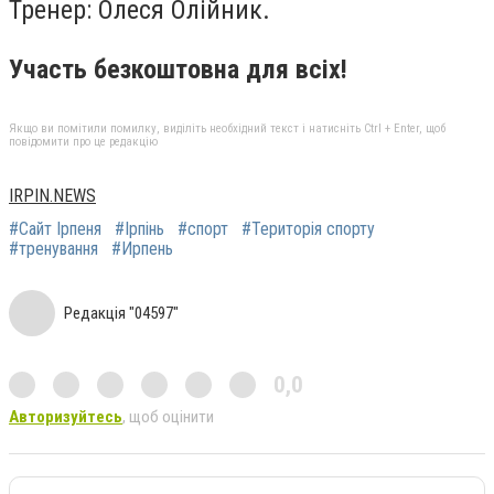
Тренер: Олеся Олійник.
Участь безкоштовна для всіх!
Якщо ви помітили помилку, виділіть необхідний текст і натисніть Ctrl + Enter, щоб
повідомити про це редакцію
IRPIN.NEWS
#Сайт Ірпеня
#Ірпінь
#спорт
#Територія спорту
#тренування
#Ирпень
Редакція "04597"
0,0
Авторизуйтесь
, щоб оцінити