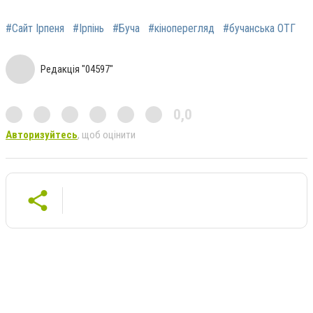
#Сайт Ірпеня
#Ірпінь
#Буча
#кіноперегляд
#бучанська ОТГ
Редакція "04597"
0,0
Авторизуйтесь
, щоб оцінити