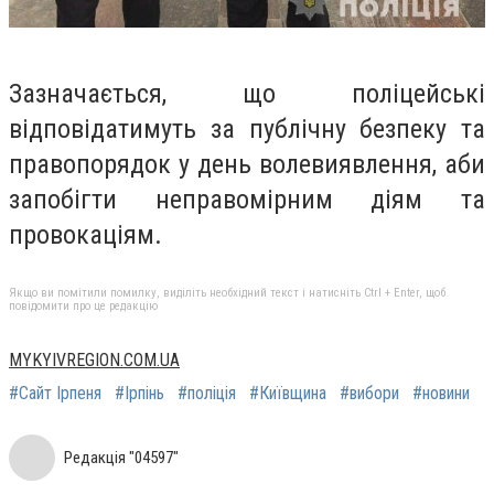
Зазначається, що поліцейські
відповідатимуть за публічну безпеку та
правопорядок у день волевиявлення, аби
запобігти неправомірним діям та
провокаціям.
Якщо ви помітили помилку, виділіть необхідний текст і натисніть Ctrl + Enter, щоб
повідомити про це редакцію
MYKYIVREGION.COM.UA
#Сайт Ірпеня
#Ірпінь
#поліція
#Київщина
#вибори
#новини
Редакція "04597"