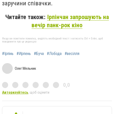
заручини співачки.
Читайте також:
Ірпінчан запрошують на
вечір панк-рок кіно
Якщо ви помітили помилку, виділіть необхідний текст і натисніть Ctrl + Enter, щоб
повідомити про це редакцію
#Ірпінь
#Ирпень
#Буча
#Лобода
#весілля
Олег Мельник
0,0
Авторизуйтесь
, щоб оцінити