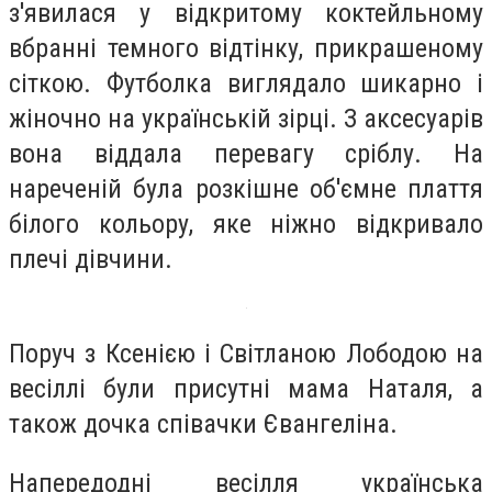
з'явилася у відкритому коктейльному
вбранні темного відтінку, прикрашеному
сіткою. Футболка виглядало шикарно і
жіночно на українській зірці. З аксесуарів
вона віддала перевагу сріблу. На
нареченій була розкішне об'ємне плаття
білого кольору, яке ніжно відкривало
плечі дівчини.
Поруч з Ксенією і Світланою Лободою на
весіллі були присутні мама Наталя, а
також дочка співачки Євангеліна.
Напередодні весілля українська