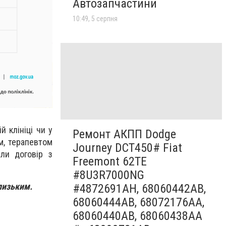
Автозапчастини
10:49, 5 серпня
й клініці чи у
Ремонт АКПП Dodge
м, терапевтом
Journey DCT450# Fiat
ли договір з
Freemont 62TE
#8U3R7000NG
лизьким.
#4872691AH, 68060442AB,
68060444AB, 68072176AA,
68060440AB, 68060438AA