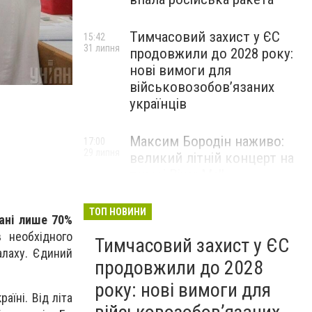
Тимчасовий захист у ЄС
15:42
31 липня
продовжили до 2028 року:
нові вимоги для
військовозобов’язаних
українців
Максим Бородін наживо:
17:00
29 липня
великий літній концерт на
терасі River Mall
НОВИНИ КОМПАНІЙ
ТОП НОВИНИ
ані лише 70%
 необхідного
Тимчасовий захист у ЄС
алаху. Єдиний
продовжили до 2028
року: нові вимоги для
аїні. Від літа