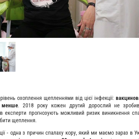
 рівень охоплення щепленнями від цієї інфекції:
вакцинов
е менше
. 2018 року кожен другий дорослий не зробив
ов експерти прогнозують можливий ризик виникнення сп
обити щеплення.
ії - одна з причин спалаху кору, який ми маємо зараз в Укр