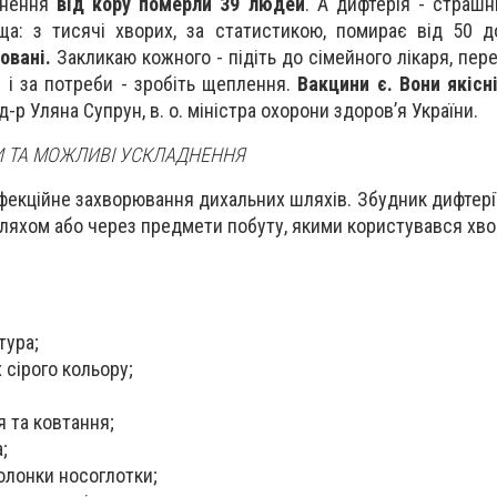
днення
від кору померли 39 людей
. А дифтерія - страшн
ща: з тисячі хворих, за статистикою, помирає від 50 
овані.
Закликаю кожного - підіть до сімейного лікаря, пере
 і за потреби - зробіть щеплення.
Вакцини є. Вони якісні
 д-р Уляна Супрун, в. о. міністра охорони здоров’я України.
И ТА МОЖЛИВІ УСКЛАДНЕННЯ
фекційне захворювання дихальних шляхів. Збудник дифтері
ляхом або через предмети побуту, якими користувався хво
тура;
 сірого кольору;
 та ковтання;
;
олонки носоглотки;