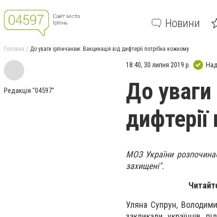
Новини
Головна
До уваги ірпінчанам: Вакцинація від дифтерії потрібна кожному
18:40, 30 липня 2019 р.
Над
До уваги 
Редакція "04597"
дифтерії
МОЗ України розпочинає
захищені".
Читайт
Уляна Супрун, Володими
закликали українців пі