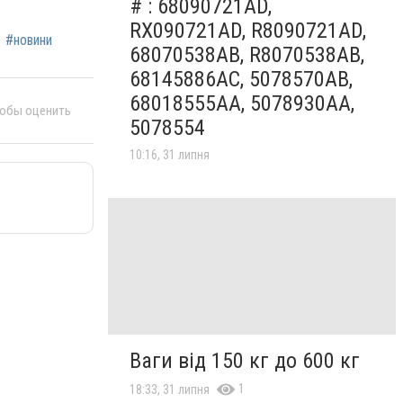
# : 68090721AD,
RX090721AD, R8090721AD,
#новини
68070538AB, R8070538AB,
68145886AC, 5078570AB,
68018555AA, 5078930AA,
тобы оценить
5078554
10:16, 31 липня
Ваги від 150 кг до 600 кг
1
18:33, 31 липня