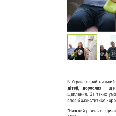
В Україні вкрай низький
дітей, дорослих - щ
щеплення. За таких ум
спосіб захиститися - зр
“Низький рівень вакцинац