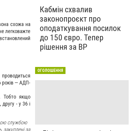
Кабмін схвалив
законопроєкт про
вона схожа на
оподаткування посилок
 не легковажте
до 150 євро. Тепер
е встановлений
рішення за ВР
ОГОЛОШЕННЯ
 проводиться
6 років — АДП-
. Тобто якщо
другу - у 36 і
ьною службою
 закуплені за