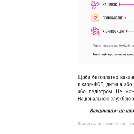
Щоби безоплатно вакци
лікаря-ФОП, дитина або
або педіатром. Це мож
Національною службою зд
Вакцинація- це шв
Якщо ви помітили помилку, виділіть нео