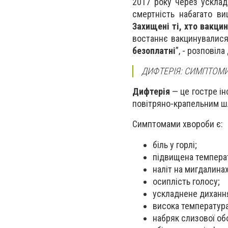
2017 року через ускла
смертність набагато ви
Захищені ті, хто вакцин
востаннє вакцинувалися
безоплатні
”, - розповіла
ДИФТЕРІЯ: СИМПТОМ
Дифтерія
— це гостре ін
повітряно-крапельним ш
Симптомами хвороби є:
біль у горлі;
підвищена темпера
наліт на мигдалинах
осиплість голосу;
ускладнене дихання
висока температура
набряк слизової об