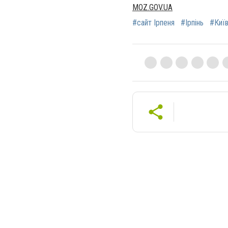
MOZ.GOV.UA
#сайт Ірпеня
#Ірпінь
#Киї