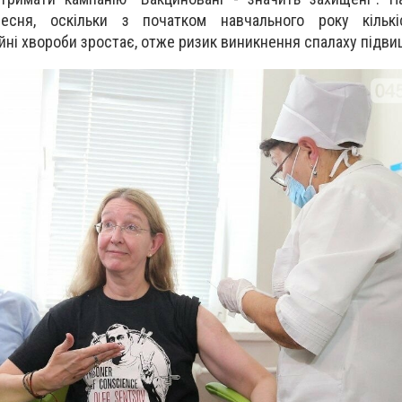
есня, оскільки з початком навчального року кількі
йні хвороби зростає, отже ризик виникнення спалаху підви