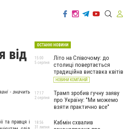
ОСТАННІ НОВИНИ
я від
Літо на Співочому: до
15:00
5 серпня
столиці повертається
традиційна виставка квітів
НОВИНИ КОМПАНІЙ
ані - значить
Трамп зробив гучну заяву
17:17
2 серпня
про Україну: "Ми можемо
взяти практично все"
ї та правця і
Кабмін схвалив
18:56
31 липня
ацієнтам слід