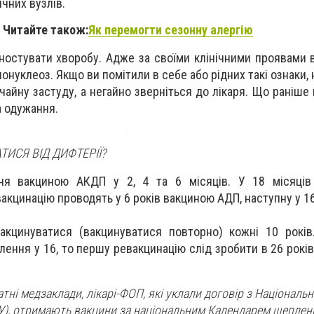
чних вузлів.
Читайте також:
Як перемогти сезонну алергію
ностувати хворобу. Адже за своїми клінічними проявами 
нонуклеоз. Якщо ви помітили в себе або рідних такі ознаки,
ичайну застуду, а негайно зверніться до лікаря. Що раніш
а одужання.
ТИСЯ ВІД ДИФТЕРІЇ?
ня вакциною АКДП у 2, 4 та 6 місяців. У 18 місяців
вакцинацію проводять у 6 років вакциною АДП, наступну у 1
акцинуватися (вакцинуватися повторно) кожні 10 років
ння у 16, то першу ревакцинацію слід зробити в 26 років, 
атні медзаклади, лікарі-ФОП, які уклали договір з Націонал
У), отримають вакцини за національним Календарем щеплень,