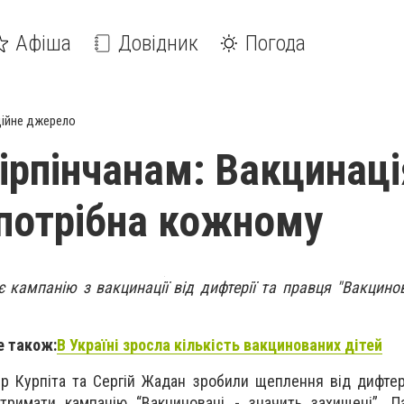
Афіша
Довідник
Погода
ійне джерело
ірпінчанам: Вакцинаці
 потрібна кожному
 кампанію з вакцинації від дифтерії та правця "Вакцинов
е також:
В Україні зросла кількість вакцинованих дітей
р Курпіта та Сергій Жадан зробили щеплення від дифтері
дтримати кампанію “Вакциновані - значить захищені”. П