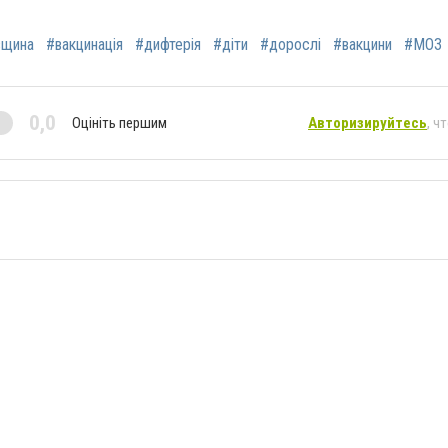
вщина
#вакцинація
#дифтерія
#діти
#дорослі
#вакцини
#МОЗ
0,0
Оцініть першим
Авторизируйтесь
, ч