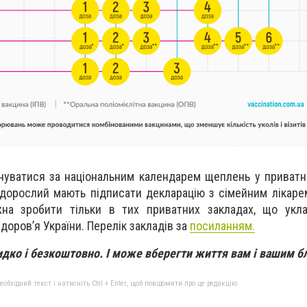
нуватися за національним календарем щеплень
у приватні
 дорослий мають підписати декларацію з сімейним лікаре
на зробити тільки в тих приватних закладах, що укла
оров’я України. Перелік закладів за
посиланням.
идко і безкоштовно. І може вберегти життя вам і вашим б
бхідний текст і натисніть Ctrl + Enter, щоб повідомити про це редакцію