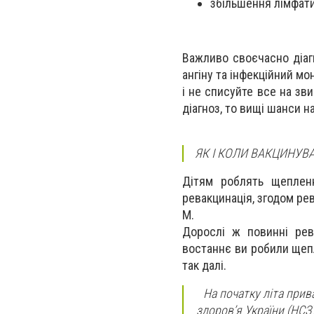
збільшення лімфати
Важливо своєчасно діаг
ангіну та інфекційний мо
і не списуйте все на зв
діагноз, то вищі шанси н
ЯК І КОЛИ ВАКЦИНУВА
Дітям роблять щеплен
ревакцинація, згодом ре
М.
Дорослі ж повинні рев
востаннє ви робили щепле
так далі.
На початку літа прив
здоров’я України (НСЗ