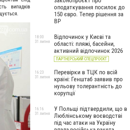
законопроєкт про
сть випадків
оподаткування посилок до
щується.
150 євро. Тепер рішення за
ВР
Відпочинок у Києві та
18:00
31 липня
області: пляжі, басейни,
активний відпочинок 2026
ПАРТНЕРСЬКИЙ СПЕЦПРОЄКТ
Перевірки в ТЦК по всій
16:23
31 липня
країні: Генштаб заявив про
нульову толерантність до
корупції
У Польщі підтвердили, що в
16:16
31 липня
Люблінському воєводстві
під час атаки на Україну
впала російська ракета