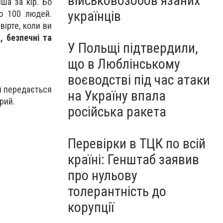
військовозобов’язаних
іша за кір. Бо
українців
до 100 людей.
вірте, коли ви
, безпечні та
У Польщі підтвердили,
що в Люблінському
воєводстві під час атаки
ї передається
на Україну впала
рий.
російська ракета
Перевірки в ТЦК по всій
країні: Генштаб заявив
про нульову
толерантність до
корупції