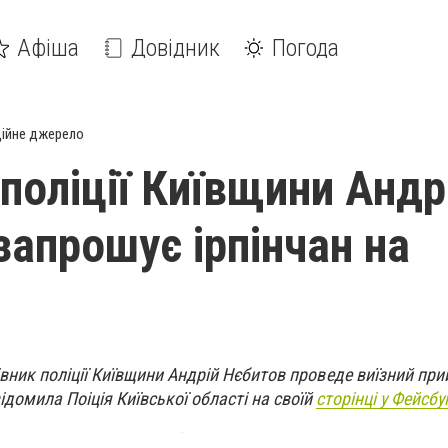
Афіша
Довідник
Погода
ійне джерело
поліції Київщини Андр
запрошує ірпінчан на
івник поліції Київщини Андрій Нєбитов проведе виїзний пр
овідомила Поіція Київської області на своїй
сторінці у Фейсбу