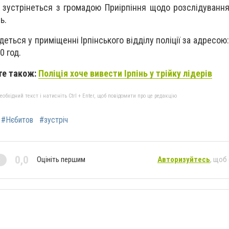
ж зустрінеться з громадою Приірпіння щодо розслідуванн
ь.
еться у приміщенні Ірпінського відділу поліції за адресою: м
0 год.
те також:
Поліція хоче вивести Ірпінь у трійку лідерів
бхідний текст і натисніть Ctrl + Enter, щоб повідомити про це редакцію
#Нєбитов
#зустріч
0,0
Оцініть першим
Авторизуйтесь
, щоб