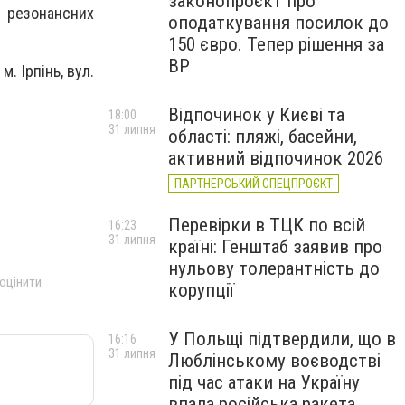
законопроєкт про
я резонансних
оподаткування посилок до
150 євро. Тепер рішення за
ВР
. Ірпінь, вул.
Відпочинок у Києві та
18:00
31 липня
області: пляжі, басейни,
активний відпочинок 2026
ПАРТНЕРСЬКИЙ СПЕЦПРОЄКТ
Перевірки в ТЦК по всій
16:23
31 липня
країні: Генштаб заявив про
нульову толерантність до
 оцінити
корупції
У Польщі підтвердили, що в
16:16
31 липня
Люблінському воєводстві
під час атаки на Україну
впала російська ракета