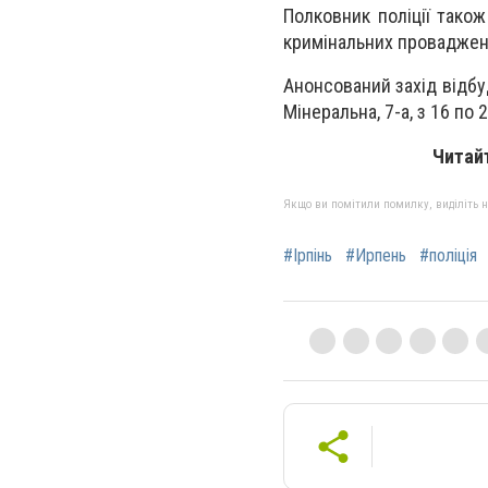
Полковник поліції тако
кримінальних проваджен
Анонсований захід відбуд
Мінеральна, 7-а, з 16 по 2
Читай
Якщо ви помітили помилку, виділіть нео
#Ірпінь
#Ирпень
#поліція