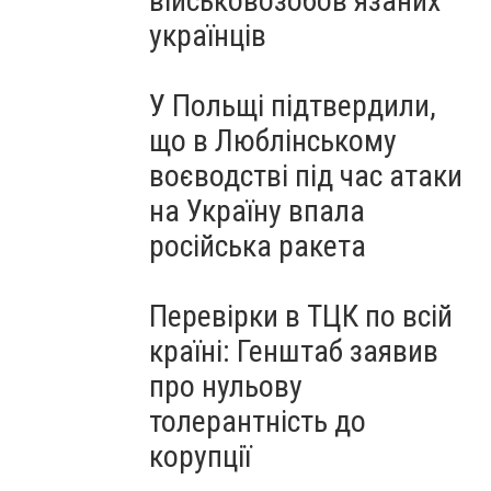
військовозобов’язаних
українців
У Польщі підтвердили,
що в Люблінському
воєводстві під час атаки
на Україну впала
російська ракета
Перевірки в ТЦК по всій
країні: Генштаб заявив
про нульову
толерантність до
корупції