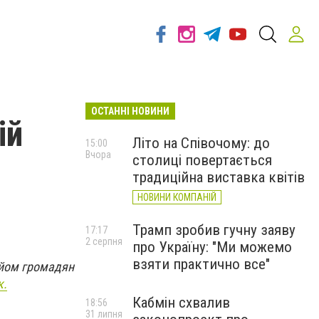
ОСТАННІ НОВИНИ
ій
Літо на Співочому: до
15:00
Вчора
столиці повертається
традиційна виставка квітів
НОВИНИ КОМПАНІЙ
Трамп зробив гучну заяву
17:17
2 серпня
про Україну: "Ми можемо
взяти практично все"
ийом громадян
к.
Кабмін схвалив
18:56
31 липня