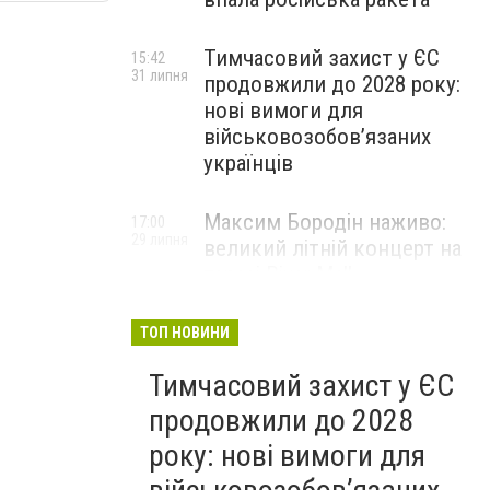
Тимчасовий захист у ЄС
15:42
31 липня
продовжили до 2028 року:
нові вимоги для
військовозобов’язаних
українців
Максим Бородін наживо:
17:00
29 липня
великий літній концерт на
терасі River Mall
НОВИНИ КОМПАНІЙ
ТОП НОВИНИ
Тимчасовий захист у ЄС
продовжили до 2028
року: нові вимоги для