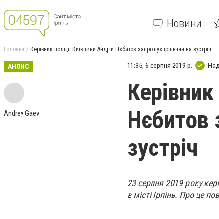
Новини
Головна
Керівник поліції Київщини Андрій Нєбитов запрошує ірпінчан на зустріч
11:35, 6 серпня 2019 р.
Над
АНОНС
Керівник 
Нєбитов 
Andrey Gaev
зустріч
23 серпня 2019 року кер
в місті Ірпінь. Про це п