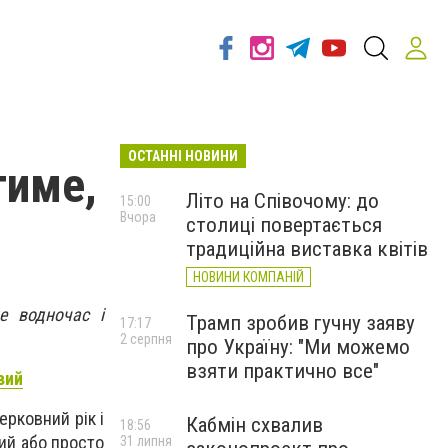
ОСТАННІ НОВИНИ
тиме,
Літо на Співочому: до
15:00
Вчора
столиці повертається
традиційна виставка квітів
НОВИНИ КОМПАНІЙ
е водночас і
Трамп зробив гучну заяву
17:17
2 серпня
про Україну: "Ми можемо
взяти практично все"
вий
ерковний рік і
Кабмін схвалив
18:56
ний або просто
31 липня