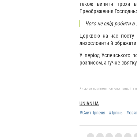
також випити трохи в
Преображення Господньог
Чого не слід робити в
Церквою на час посту з
лихословити й ображати
У період Успенського п
розписом, а гучне святк
Якщо ви помітили помилку, виділіть нео
UNIAN.UA
#Сайт Ірпеня
#Ірпінь
#свя