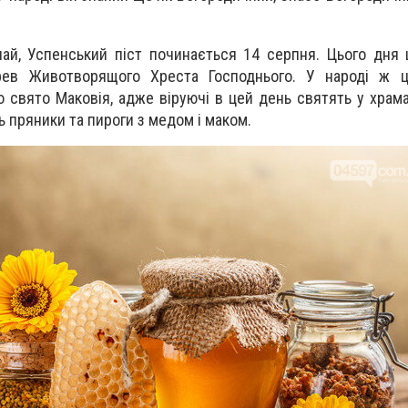
ичай, Успенський піст починається 14 серпня. Цього дня
ев Животворящого Хреста Господнього. У народі ж 
 свято Маковія, адже віруючі в цей день святять у храма
ь пряники та пироги з медом і маком.