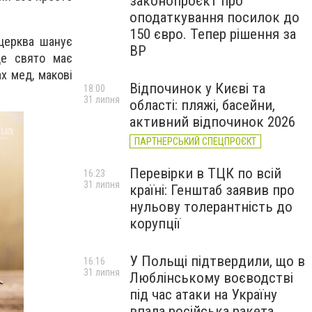
законопроєкт про
оподаткування посилок до
150 євро. Тепер рішення за
 церква шанує
ВР
це свято має
х мед, макові
Відпочинок у Києві та
18:00
31 липня
області: пляжі, басейни,
активний відпочинок 2026
ПАРТНЕРСЬКИЙ СПЕЦПРОЄКТ
Перевірки в ТЦК по всій
16:23
31 липня
країні: Генштаб заявив про
нульову толерантність до
корупції
У Польщі підтвердили, що в
16:16
31 липня
Люблінському воєводстві
під час атаки на Україну
впала російська ракета