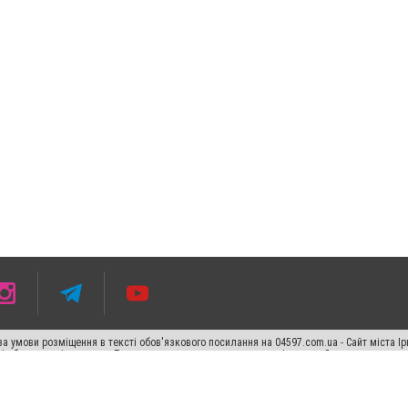
 умови розміщення в тексті обов'язкового посилання на 04597.com.ua - Сайт міста Ір
сті або в якості джерела. Порушення виняткових прав переслідується Законом.
ський спецпроєкт", "Політичні новини", "Пресреліз", "PR", "Офіційно", "Політична рек