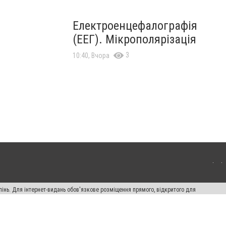
Електроенцефалографія
(ЕЕГ). Мікрополярізація
3
10:40, Вчора
пінь. Для інтернет-видань обов'язкове розміщення прямого, відкритого для
лама" публікуються на правах реклами.