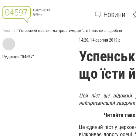
Новини
Головна
Успенський піст: скільки триватиме, що їсти й чого не слід робити
14:20, 14 серпня 2019 р.
Успенськ
Редакція "04597"
що їсти й
Цей піст ще відомий у
найприємніший завдяки р
Читайте так
Це єдиний піст у церковн
відкриває дорогу осені.