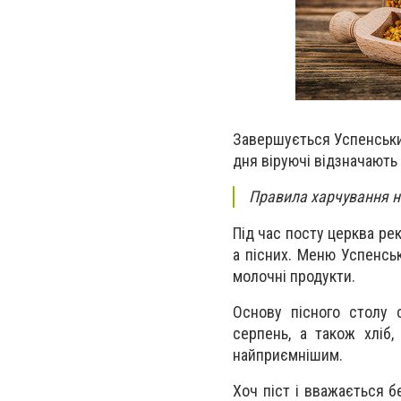
Завершується Успенський
дня віруючі відзначають
Правила харчування н
Під час посту церква ре
а пісних. Меню Успенськ
молочні продукти.
Основу пісного столу с
серпень, а також хліб,
найприємнішим.
Хоч піст і вважається б