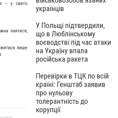
військовозобов’язаних
ня – у свято
українців
У Польщі підтвердили,
ожна лаятися,
що в Люблінському
воєводстві під час атаки
межитися лише
на Україну впала
у.
російська ракета
Перевірки в ТЦК по всій
країні: Генштаб заявив
про нульову
толерантність до
корупції
 оцінити