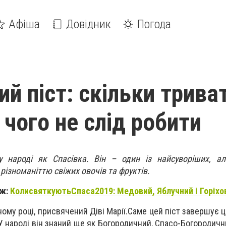
Афіша
Довідник
Погода
ий піст: скільки трива
 чого не слід робити
 народі як Спасівка. Він – один із найсуворіших, ал
ізноманіттю свіжих овочів та фруктів.
ож:
Коли
святкують
Спаса
2019:
Медовий,
Яблучний і
Горіхо
ому році, присвячений Діві Марії.
Саме цей піст завершує ц
 У народі він знаний ще як Богородичний, Спасо-Богородич