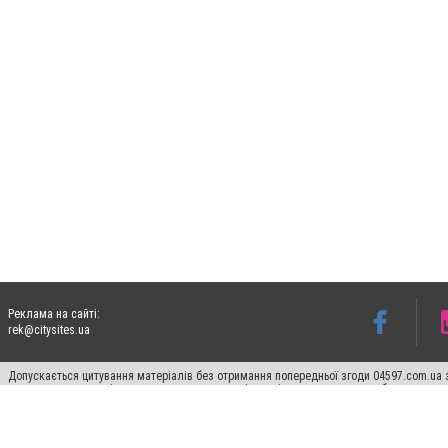
Реклама на сайті:
rek@citysites.ua
Допускається цитування матеріалів без отримання попередньої згоди 04597.com.ua за
пошукових систем гіперпосилання на цитовані статті не нижче другого абзацу в тек
Матеріали з плашками "Новини компаній", "Промо", "Партнерський матеріал", "Партнер