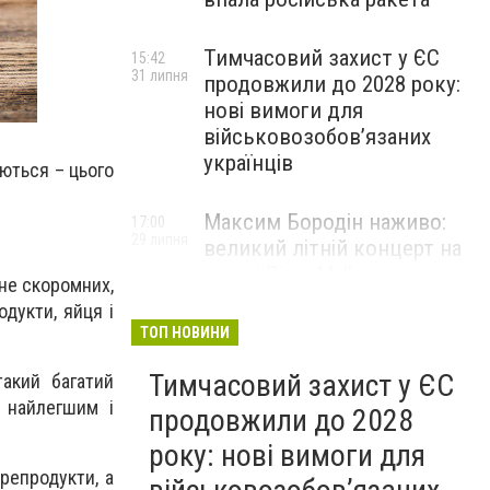
Тимчасовий захист у ЄС
15:42
31 липня
продовжили до 2028 року:
нові вимоги для
військовозобов’язаних
українців
ються – цього
Максим Бородін наживо:
17:00
29 липня
великий літній концерт на
терасі River Mall
 не скоромних,
НОВИНИ КОМПАНІЙ
дукти, яйця і
ТОП НОВИНИ
Тимчасовий захист у ЄС
такий багатий
я найлегшим і
продовжили до 2028
року: нові вимоги для
репродукти, а