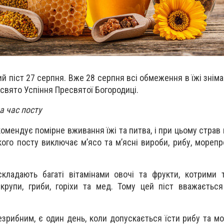
 піст 27 серпня. Вже 28 серпня всі обмеження в їжі зніма
 свято Успіння Пресвятої Богородиці.
а час посту
комендує помірне вживання їжі та питва, і при цьому страв
ого посту виключає м’ясо та м’ясні вироби, рибу, морепро
кладають багаті вітамінами овочі та фрукти, котрими 
 крупи, гриби, горіхи та мед. Тому цей піст вважаєтьс
езрибним, є один день, коли допускається їсти рибу та мо