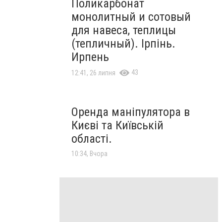
Поликарбонат
монолитный и сотовый
для навеса, теплицы
(тепличный). Ірпінь.
Ирпень
43
12:41, 26 липня
Оренда маніпулятора в
Києві та Київській
області.
10:34, Вчора