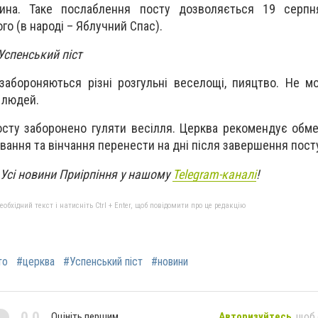
ина. Таке послаблення посту дозволяється 19 серп
о (в народі – Яблучний Спас).
 Успенський піст
абороняються різні розгульні веселощі, пияцтво. Не м
 людей.
осту заборонено гуляти весілля. Церква рекомендує об
ування та вінчання перенести на дні після завершення пост
Усі новини Приірпіння у нашому
Telegram-каналі
!
бхідний текст і натисніть Ctrl + Enter, щоб повідомити про це редакцію
то
#церква
#Успенський піст
#новини
0,0
Оцініть першим
Авторизуйтесь
, щоб