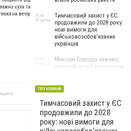
еважно суха та
тинка на вечір
Тимчасовий захист у ЄС
15:42
31 липня
продовжили до 2028 року:
нові вимоги для
військовозобов’язаних
українців
Максим Бородін наживо:
17:00
29 липня
великий літній концерт на
терасі River Mall
НОВИНИ КОМПАНІЙ
ТОП НОВИНИ
 оцінити
Тимчасовий захист у ЄС
продовжили до 2028
року: нові вимоги для