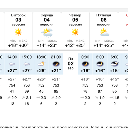
коливань температури не прогнозується. Вдень синоптики