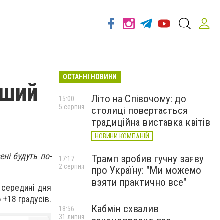
ОСТАННІ НОВИНИ
рший
Літо на Співочому: до
15:00
5 серпня
столиці повертається
традиційна виставка квітів
НОВИНИ КОМПАНІЙ
ені будуть по-
Трамп зробив гучну заяву
17:17
2 серпня
про Україну: "Ми можемо
взяти практично все"
у середині дня
 +18 градусів.
Кабмін схвалив
18:56
31 липня