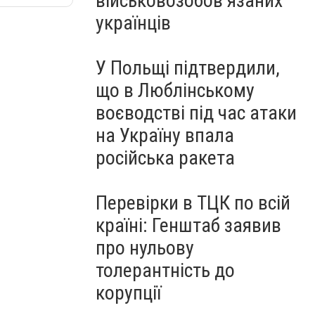
військовозобов’язаних
українців
У Польщі підтвердили,
що в Люблінському
воєводстві під час атаки
на Україну впала
російська ракета
Перевірки в ТЦК по всій
країні: Генштаб заявив
про нульову
толерантність до
корупції