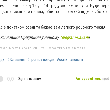
нуля, а уночі- від 12 до 14 градусів нижче нуля. Буде пер
 цього тижні вам не знадобляться, а легкий піджак або коф
ас з початком осені та бажає вам легкого робочого тижня!
Усі новини Приірпіння у нашому
Telegram-каналі
!
бхідний текст і натисніть Ctrl + Enter, щоб повідомити про це редакцію
ода
#Київщина
#прогноз погоди
#осінь
#новини
0,0
Оцініть першим
Авторизуйтесь
, щоб