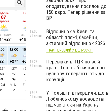
законопроєкт про
оподаткування посилок до
150 євро. Тепер рішення за
ВР
Відпочинок у Києві та
18:00
31 липня
області: пляжі, басейни,
активний відпочинок 2026
ПАРТНЕРСЬКИЙ СПЕЦПРОЄКТ
Перевірки в ТЦК по всій
16:23
31 липня
країні: Генштаб заявив про
нульову толерантність до
корупції
У Польщі підтвердили, що в
16:16
31 липня
Люблінському воєводстві
під час атаки на Україну
впала російська ракета
 обіцяють від