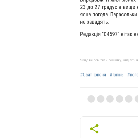
23 до 27 градусів вище 
ясна погода. Парасольки
не завадять
.
Редакція "04597" вітає в
Якщо ви помітили помилку, виділіть нео
#Сайт Ірпеня
#Ірпінь
#пог