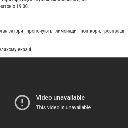
чаток о 19:00.
рганізатори пропонують лимонади, поп-корн, розіграші
ликому екрані.