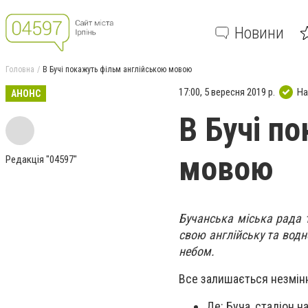
Новини
Головна
В Бучі покажуть фільм англійською мовою
17:00, 5 вересня 2019 р.
На
АНОНС
В Бучі п
мовою
Редакція "04597"
Бучанська міська рада 
свою англійську та водн
небом.
Все залишається незмінни
Де: Буча, стадіон н