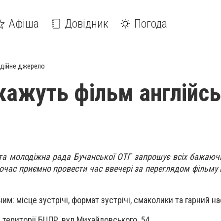
Афіша
Довідник
Погода
дійне джерело
окажуть фільм англійс
та молодіжна рада Бучанської ОТГ запрошує всіх бажаю
очас приємно провести час ввечері за переглядом фільму 
м: місце зустрічі, формат зустрічі, смаколики та гарний на
а території БЦПР, вул.Михайловського, 54