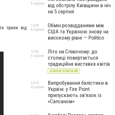
6 серпня
від обстрілу Київщини в ніч
на 5 серпня
Обмін розвідданими між
14:20
 та призи від
6 серпня
США та Україною знову на
високому рівні — Politico
Літо на Співочому: до
15:00
5 серпня
столиці повертається
традиційна виставка квітів
НОВИНИ КОМПАНІЙ
Випробування балістики в
14:15
4 серпня
Україні: у Fire Point
припускають зв’язок із
«Сапсаном»