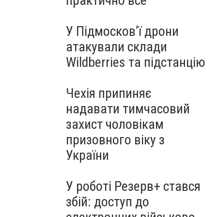
практично все"
У Підмосков’ї дрони
атакували склади
Wildberries та підстанцію
Чехія припиняє
надавати тимчасовий
захист чоловікам
призовного віку з
України
У роботі Резерв+ стався
збій: доступ до