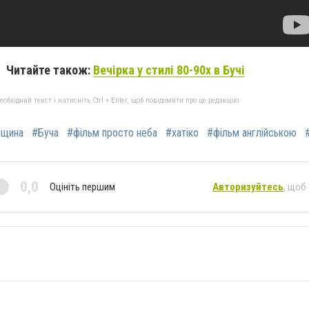
Читайте також:
Вечірка у стилі 80-90х в Бучі
бхідний текст і натисніть Ctrl + Enter, щоб повідомити про це редакцію
вщина
#Буча
#фільм просто неба
#хатіко
#фільм англійською
0,0
Оцініть першим
Авторизуйтесь
, щоб