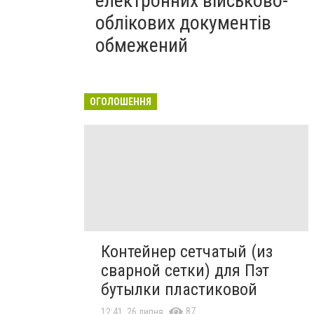
електронних військово-
облікових документів
обмежений
ОГОЛОШЕННЯ
Контейнер сетчатый (из
сварной сетки) для Пэт
бутылки пластиковой
87
12:41, 26 липня