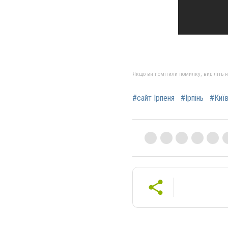
Якщо ви помітили помилку, виділіть нео
#сайт Ірпеня
#Ірпінь
#Киї