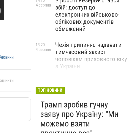
У роботі Резерв+ стався
14:15
4 серпня
збій: доступ до
електронних військово-
облікових документів
обмежений
Чехія припиняє надавати
13:20
4 серпня
тимчасовий захист
#новини
чоловікам призовного віку
з України
 оцінити
ТОП НОВИНИ
Трамп зробив гучну
заяву про Україну: "Ми
можемо взяти