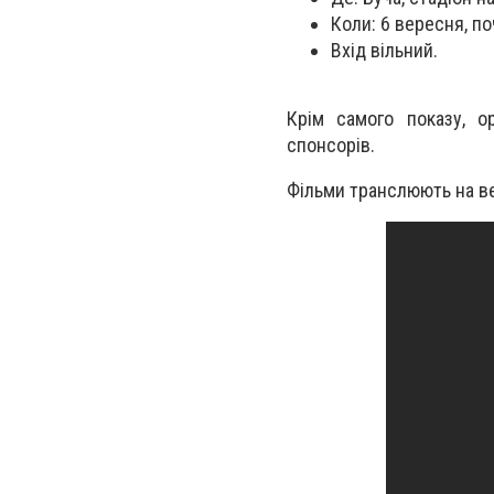
Коли: 6 вересня, по
Вхід вільний.
Крім самого показу, о
спонсорів.
Фільми транслюють на ве