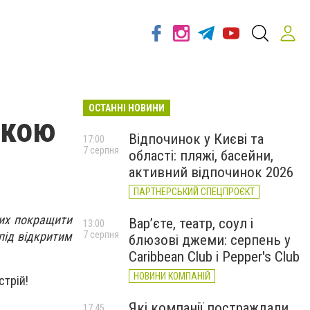
ОСТАННІ НОВИНИ
ькою
Відпочинок у Києві та
17:00
7 серпня
області: пляжі, басейни,
активний відпочинок 2026
ПАРТНЕРСЬКИЙ СПЕЦПРОЄКТ
чих покращити
Вар’єте, театр, соул і
13:00
під відкритим
7 серпня
блюзові джеми: серпень у
Caribbean Club і Pepper's Club
НОВИНИ КОМПАНІЙ
стрій!
Які компанії постраждали
17:45