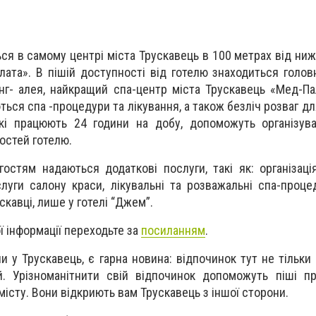
ся в самому центрі міста Трускавець в 100 метрах від ни
Злата». В пішій доступності від готелю знаходиться
голов
інг- алея, найкращий спа-центр міста
Трускавець «Мед-Па
ються спа -процедури та
лікування, а також безліч розваг д
 які працюють 24
години на добу, допоможуть організува
гостей
готелю.
гостям надаються додаткові послуги, такі як: організаці
слуги салону краси, лікувальні та розважальні спа-
проце
скавці, лише у готелі “Джем”.
 інформації переходьте за
посиланням
.
 у Трускавець, є гарна новина: відпочинок тут не тільки
й. Урізноманітнити свій відпочинок
допоможуть піші пр
місту. Вони відкриють вам Трускавець з іншої сторони.