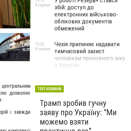
У роботі Резерв+ стався
14:15
4 серпня
збій: доступ до
електронних військово-
облікових документів
обмежений
Чехія припиняє надавати
13:20
4 серпня
тимчасовий захист
чоловікам призовного віку
з України
з центральним
ТОП НОВИНИ
елю дозволяє
т.
Трамп зробив гучну
заяву про Україну: "Ми
орій і завжди
можемо взяти
ному
комплексі