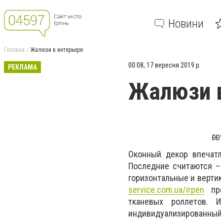
Новини
Головна
Жалюзи в интерьере
00:08, 17 вересня 2019 р.
РЕКЛАМА
Жалюзи в
ÐÐ
Оконный декор впечатл
Последние считаются –
горизонтальные и верти
service.com.ua/irpen
пре
тканевых роллетов. 
индивидуализированный