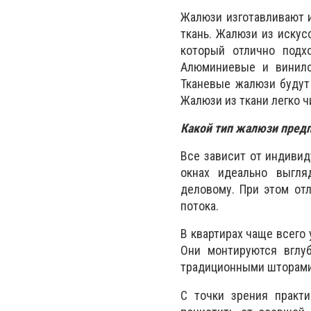
Жалюзи изготавливают и
ткань. Жалюзи из искус
который отлично подх
Алюминиевые и винило
Тканевые жалюзи будут 
Жалюзи из ткани легко ч
Какой тип жалюзи пред
Все зависит от индивид
окнах идеально выгля
деловому. При этом от
потока.
В квартирах чаще всего
Они монтируются вглу
традиционными шторами
С точки зрения практ