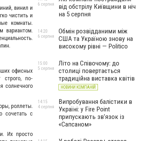
6 серпня
від обстрілу Київщини в ніч
иний, винил и
на 5 серпня
гко чистить и
ные комнаты.
м вариантом.
Обмін розвідданими між
14:20
6 серпня
енциальность.
США та Україною знову на
апин.
високому рівні — Politico
Літо на Співочому: до
15:00
5 серпня
столиці повертається
льших офисных
традиційна виставка квітів
 строго, по-
я солнечного
НОВИНИ КОМПАНІЙ
Випробування балістики в
14:15
оры, роллеты.
4 серпня
Україні: у Fire Point
о сочетать с
припускають зв’язок із
«Сапсаном»
и. Их просто