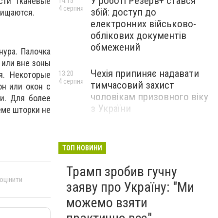
У роботі Резерв+ стався
сти тканевые
14:15
4 серпня
збій: доступ до
чищаются.
електронних військово-
облікових документів
обмежений
нура. Палочка
 или вне зоны
Чехія припиняє надавати
я. Некоторые
13:20
4 серпня
тимчасовий захист
н или окон с
чоловікам призовного віку
и. Для более
з України
еме шторки не
ТОП НОВИНИ
Трамп зробив гучну
 оцінити
заяву про Україну: "Ми
можемо взяти