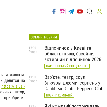
ОСТАННІ НОВИНИ
Відпочинок у Києві та
17:00
Вчора
області: пляжі, басейни,
активний відпочинок 2026
ПАРТНЕРСЬКИЙ СПЕЦПРОЄКТ
ты и жалюзи.
Вар’єте, театр, соул і
13:00
и делятся на
Вчора
блюзові джеми: серпень у
е
https://jaluzi-
Caribbean Club і Pepper's Club
онных штор,
НОВИНИ КОМПАНІЙ
 приобретет
Які компанії постраждали
17:45