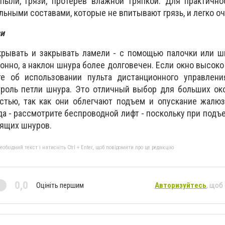
пыли, грязи, протерев влажной тряпкой. Для практично
ьными составами, которые не впитывают грязь, и легко о
зи
крывать и закрывать ламели - с помощью палочки или ш
онно, а наклон шнура более долговечен. Если окно высоко
те об использовании пульта дистанционного управлени
роль петли шнура. Это отличный выбор для больших око
стью, так как они облегчают подъем и опускание жалюз
да - рассмотрите беспроводной лифт - поскольку при подъ
сящих шнуров.
бхідний текст і натисніть Ctrl + Enter, щоб повідомити про це редакцію
0,0
Оцініть першим
Авторизуйтесь
, щоб