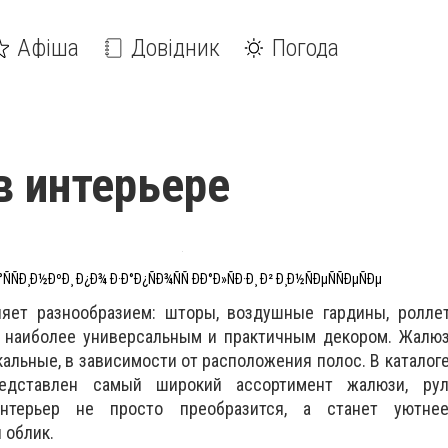
Афіша
Довідник
Погода
 интерьере
°ÑÑÐ¸Ð½ÐºÐ¸ Ð¿Ð¾ Ð·Ð°Ð¿ÑÐ¾ÑÑ ÐÐ°Ð»ÑÐ·Ð¸ Ð² Ð¸Ð½ÑÐµÑÑÐµÑÐµ
яет разнообразием: шторы, воздушные гардины, ролле
 наиболее универсальным и практичным декором. Жалюз
кальные, в зависимости от расположения полос. В каталог
дставлен самый широкий ассортимент жалюзи, рул
Интерьер не просто преобразится, а станет уютнее
 облик.