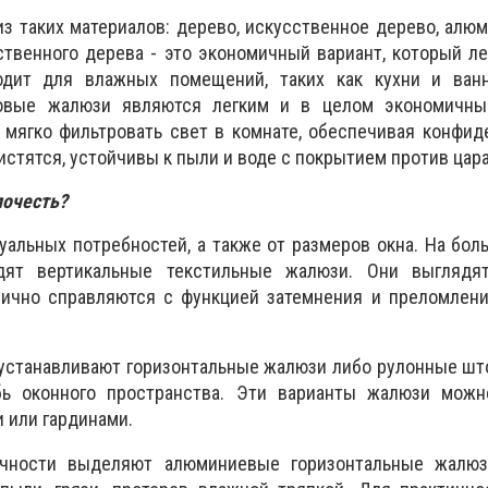
з таких материалов: дерево, искусственное дерево, алюм
ственного дерева - это экономичный вариант, который ле
одит для влажных помещений, таких как кухни и ван
вые жалюзи являются легким и в целом экономичны
мягко фильтровать свет в комнате, обеспечивая конфид
истятся, устойчивы к пыли и воде с покрытием против цар
почесть?
уальных потребностей, а также от размеров окна. На бо
дят вертикальные текстильные жалюзи. Они выглядят
лично справляются с функцией затемнения и преломлени
 устанавливают горизонтальные жалюзи либо рулонные шт
бь оконного пространства. Эти варианты жалюзи можн
 или гардинами.
ичности выделяют алюминиевые горизонтальные жалюз