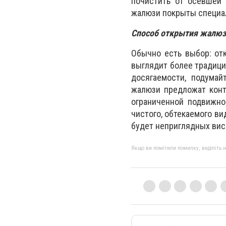
почистить от осевшей 
жалюзи покрыты специал
Способ открытия жалю
Обычно есть выбор: от
выглядит более традици
досягаемости, подумай
жалюзи предложат конт
ограниченной подвижно
чистого, обтекаемого ви
будет неприглядных ви
Якщо ви помітили помилку, виділіть нео