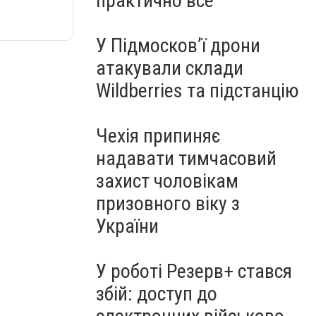
практично все"
У Підмосков’ї дрони
атакували склади
Wildberries та підстанцію
Чехія припиняє
надавати тимчасовий
захист чоловікам
призовного віку з
України
У роботі Резерв+ стався
збій: доступ до