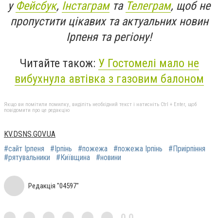
у
Фейсбук
,
Інстаграм
та
Телеграм
, щоб не
пропустити цікавих та актуальних новин
Ірпеня та регіону!
Читайте також:
У Гостомелі мало не
вибухнула автівка з газовим балоном
Якщо ви помітили помилку, виділіть необхідний текст і натисніть Ctrl + Enter, щоб
повідомити про це редакцію
KV.DSNS.GOV.UA
#сайт Ірпеня
#Ірпінь
#пожежа
#пожежа Ірпінь
#Приірпіння
#рятувальники
#Київщина
#новини
Редакція "04597"
0,0