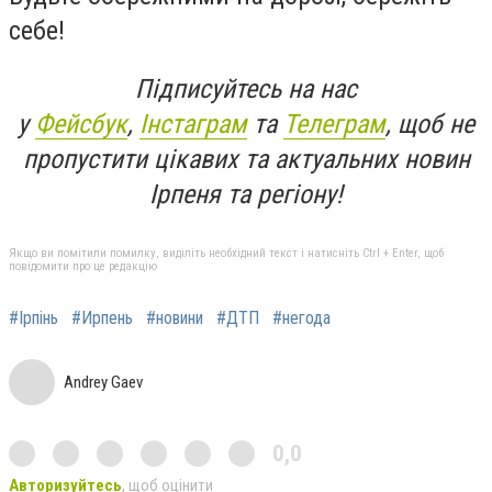
себе!
Підписуйтесь на нас
у
Фейсбук
,
Інстаграм
та
Телеграм
, щоб не
пропустити цікавих та актуальних новин
Ірпеня та регіону!
Якщо ви помітили помилку, виділіть необхідний текст і натисніть Ctrl + Enter, щоб
повідомити про це редакцію
#Ірпінь
#Ирпень
#новини
#ДТП
#негода
Andrey Gaev
0,0
Авторизуйтесь
, щоб оцінити