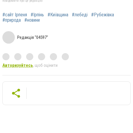
повідомити про це редакцію
#сайт Ірпеня
#Ірпінь
#Київщина
#лебеді
#Рубежівка
#природа
#новини
Редакція "04597"
Авторизуйтесь
, щоб оцінити