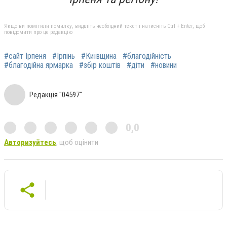
Якщо ви помітили помилку, виділіть необхідний текст і натисніть Ctrl + Enter, щоб
повідомити про це редакцію
#сайт Ірпеня
#Ірпінь
#Київщина
#благодійність
#благодійна ярмарка
#збір коштів
#діти
#новини
Редакція "04597"
0,0
Авторизуйтесь
, щоб оцінити