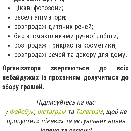
цікаві фотозони;
веселі аніматори;
розпродаж дитячих речей;
бар зі смаколиками ручної роботи;
розпродаж прикрас та косметики;
розпродаж речей та декору для дому.
Організатори звертаються до всіх
небайдужих із проханням долучитися до
збору грошей.
Підписуйтесь на нас
у
Фейсбук
,
Інстаграм
та
Телеграм
, щоб не
пропустити цікавих та актуальних новин
Ірпеня та регіону!