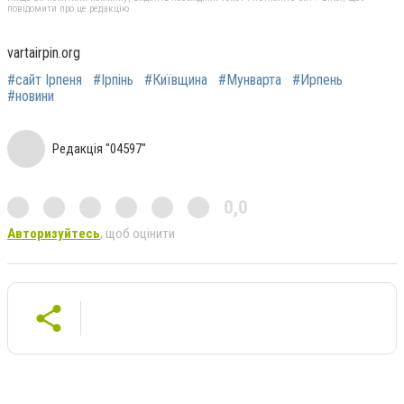
повідомити про це редакцію
vartairpin.org
#сайт Ірпеня
#Ірпінь
#Київщина
#Мунварта
#Ирпень
#новини
Редакція "04597"
0,0
Авторизуйтесь
, щоб оцінити