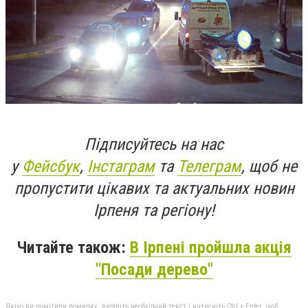
Підписуйтесь на нас
у
Фейсбук
,
Інстаграм
та
Телеграм
, щоб не
пропустити цікавих та актуальних новин
Ірпеня та регіону!
Читайте також:
В Ірпені пройшла акція
"Посади дерево"
Якщо ви помітили помилку, виділіть необхідний текст і натисніть Ctrl + Enter, щоб