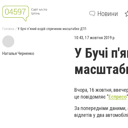
Новини
Головна
У Бучі п'яний водій спричинив масштабне ДТП
10:43, 17 жовтня 2019 р.
У Бучі п'
Наталья Черненко
масштаб
Вчора, 16 жовтня, ввечер
це повідомляє "
Еспресо
"
За попередніми даними, 
відлетів у два автомобілі