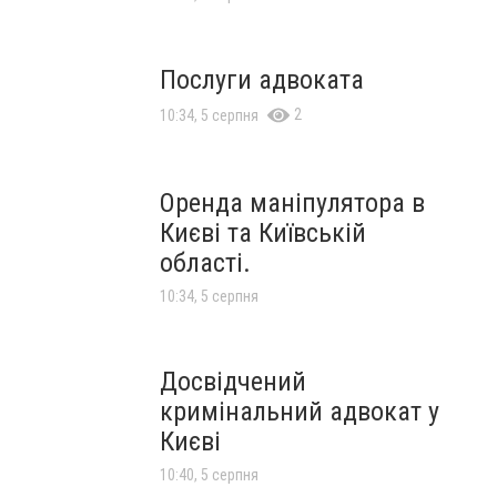
Послуги адвоката
2
10:34, 5 серпня
Оренда маніпулятора в
Києві та Київській
області.
10:34, 5 серпня
Досвідчений
кримінальний адвокат у
Києві
10:40, 5 серпня