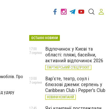
ОСТАННІ НОВИНИ
Відпочинок у Києві та
17:00
7 серпня
області: пляжі, басейни,
активний відпочинок 2026
ПАРТНЕРСЬКИЙ СПЕЦПРОЄКТ
омобілів. Про
Вар’єте, театр, соул і
13:00
7 серпня
блюзові джеми: серпень у
Caribbean Club і Pepper's Club
ід удару
НОВИНИ КОМПАНІЙ
Які компанії постраждали
17:45