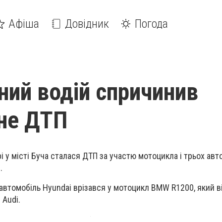
Афіша
Довідник
Погода
яний водій спричинив
не ДТП
і у місті Буча сталася ДТП за участю мотоцикла і трьох авт
.
автомобіль Hyundai врізався у мотоцикл BMW R1200, який в
 Audi.