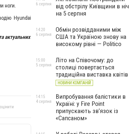
6 серпня
и ноги.
від обстрілу Київщини в ніч
на 5 серпня
водію Hyundai
Обмін розвідданими між
14:20
6 серпня
США та Україною знову на
та актуальних
високому рівні — Politico
Літо на Співочому: до
15:00
5 серпня
столиці повертається
традиційна виставка квітів
НОВИНИ КОМПАНІЙ
Випробування балістики в
14:15
4 серпня
Україні: у Fire Point
 оцінити
припускають зв’язок із
«Сапсаном»