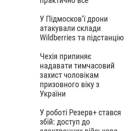
практично все"
У Підмосков’ї дрони
атакували склади
Wildberries та підстанцію
Чехія припиняє
надавати тимчасовий
захист чоловікам
призовного віку з
України
У роботі Резерв+ стався
збій: доступ до