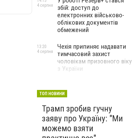
У роботі Резерв+ стався
14:15
4 серпня
збій: доступ до
електронних військово-
облікових документів
обмежений
Чехія припиняє надавати
13:20
4 серпня
тимчасовий захист
чоловікам призовного віку
з України
ТОП НОВИНИ
Трамп зробив гучну
заяву про Україну: "Ми
можемо взяти