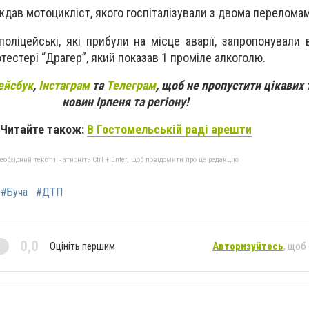
ждав мотоцикліст, якого госпіталізували з двома переломам
оліцейські, які прибули на місце аварії, запропонували 
тестері “Драгер”, який показав 1 проміле алкоголю.
ейсбук
,
Інстаграм
та
Телеграм
, щоб не пропустити цікавих 
новин Ірпеня та регіону!
Читайте також:
В Гостомельській раді арешти
бхідний текст і натисніть Ctrl + Enter, щоб повідомити про це редакцію
#Буча
#ДТП
0,0
Оцініть першим
Авторизуйтесь
, щоб