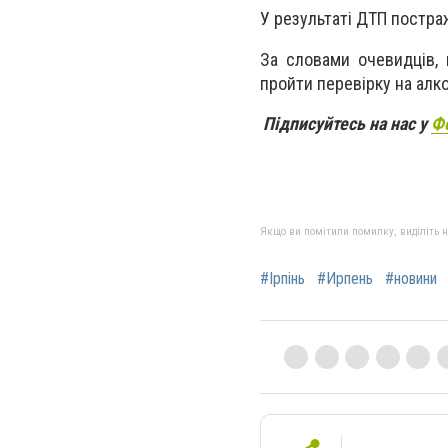
У результаті ДТП постра
За словами очевидців, п
пройти перевірку на алко
Підписуйтесь на нас у
Ф
Якщо ви помітили помилку, виділіть нео
#Ірпінь
#Ирпень
#новини