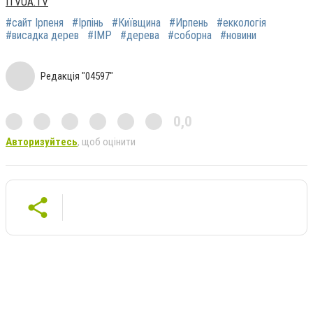
ITVUA.TV
#сайт Ірпеня
#Ірпінь
#Київщина
#Ирпень
#еккологія
#висадка дерев
#ІМР
#дерева
#соборна
#новини
Редакція "04597"
0,0
Авторизуйтесь
, щоб оцінити