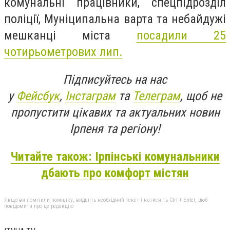
комунальні працівники, спецпідрозділ
поліції, Муніципальна варта та небайдужі
мешканці міста
посадили
25
чотирьометрових лип.
Підписуйтесь на нас
у
Фейсбук
,
Інстаграм
та
Телеграм
, щоб не
пропустити цікавих та актуальних новин
Ірпеня та регіону!
Читайте також: Ірпінські комунальники
дбають про комфорт містян
Якщо ви помітили помилку, виділіть необхідний текст і натисніть Ctrl + Enter, щоб
повідомити про це редакцію