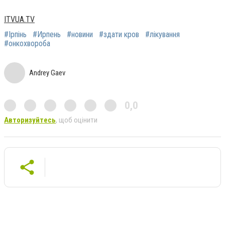
ITVUA.TV
#Ірпінь
#Ирпень
#новини
#здати кров
#лікування
#онкохвороба
Andrey Gaev
0,0
Авторизуйтесь
, щоб оцінити