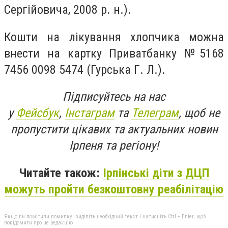
Сергійовича, 2008 р. н.).
Кошти на лікування хлопчика можна
внести на картку Приватбанку №5168
7456 0098 5474 (Гурська Г. Л.).
Підписуйтесь на нас
у
Фейсбук
,
Інстаграм
та
Телеграм
, щоб не
пропустити цікавих та актуальних новин
Ірпеня та регіону!
Читайте також:
Ірпінські діти з ДЦП
можуть пройти безкоштовну реабілітацію
Якщо ви помітили помилку, виділіть необхідний текст і натисніть Ctrl + Enter, щоб
повідомити про це редакцію