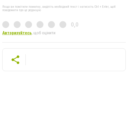
Якщо ви помітили помилку, виділіть необхідний текст і натисніть Ctrl + Enter, щоб
повідомити про це редакцію
0,0
Авторизуйтесь
, щоб оцінити