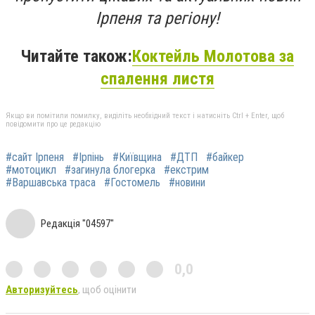
Ірпеня та регіону!
Читайте також:
Коктейль Молотова за
спалення листя
Якщо ви помітили помилку, виділіть необхідний текст і натисніть Ctrl + Enter, щоб
повідомити про це редакцію
#сайт Ірпеня
#Ірпінь
#Київщина
#ДТП
#байкер
#мотоцикл
#загинула блогерка
#екстрим
#Варшавська траса
#Гостомель
#новини
Редакція "04597"
0,0
Авторизуйтесь
, щоб оцінити