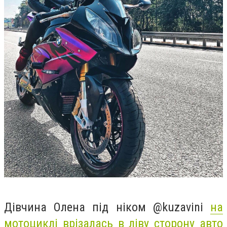
Дівчина Олена під ніком @kuzavini
на
мотоциклі врізалась в ліву сторону авто