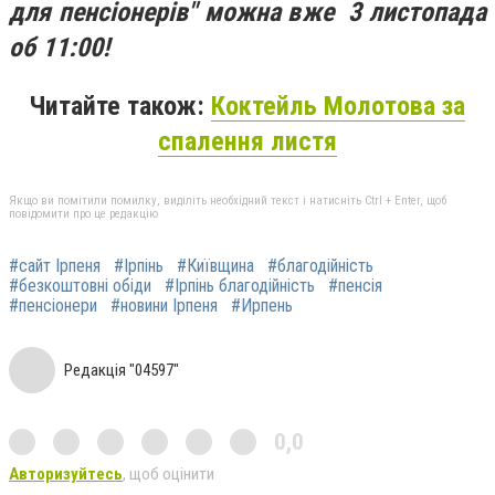
для пенсіонерів" можна вже 3 листопада
об 11:00!
Читайте також:
Коктейль Молотова за
спалення листя
Якщо ви помітили помилку, виділіть необхідний текст і натисніть Ctrl + Enter, щоб
повідомити про це редакцію
#сайт Ірпеня
#Ірпінь
#Київщина
#благодійність
#безкоштовні обіди
#Ірпінь благодійність
#пенсія
#пенсіонери
#новини Ірпеня
#Ирпень
Редакція "04597"
0,0
Авторизуйтесь
, щоб оцінити