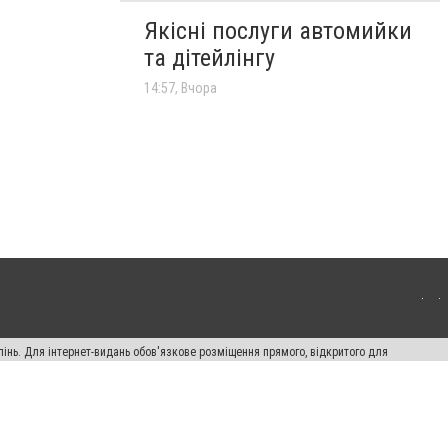
Якісні послуги автомийки
та дітейлінгу
14:57, Вчора
пінь. Для інтернет-видань обов'язкове розміщення прямого, відкритого для
лама" публікуються на правах реклами.