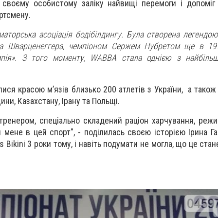
 своєму особистому заліку найвищі перемоги і допоміг
ртсмену.
аторська асоціація бодібілдингу. Була створена легендою 
а Шварценеггера, чемпіоном Сержем Нубретом ще в 197
мпія». З того моменту, WABBA стала однією з найбільш
лися красою м’язів близько 200 атлетів з України, а тако
ини, Казахстану, Ірану та Польщі.
тренером, спеціально складений раціон харчування, режим
мене в цей спорт", - поділилась своєю історією Ірина Га
s Bikini 3 роки тому, і навіть подумати не могла, що це ста