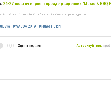
ж:
26-27 жовтня в Ірпені пройде дводенний "Music & BBQ F
бхідний текст і натисніть Ctrl + Enter, щоб повідомити про це редакцію
#Буча
#WABBA 2019
#Fitness Bikini
0,0
Оцініть першим
Авторизуйтесь
, щоб