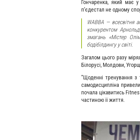
Гончаренка, який має у
п’єдестал не одному спо
WABBA — всесвітня ам
конкурентом Арнольд
змагань «Містер Олі
бодібілдингу у світі.
Загалом цього разу міря
Білорусі, Молдови, Угорщ
"Щоденні тренування з 
самодисципліна привели 
почала цікавитись Fitnes
частиною її життя.