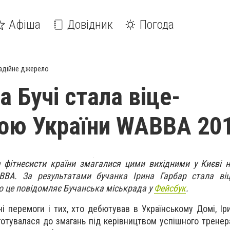
Афіша
Довідник
Погода
адійне джерело
 Бучі стала віце-
ою України WABBA 20
а фітнесисти країни змагалися цими вихідними у Києві 
BBA. За результатами бучанка Ірина Гарбар стала віц
о це повідомляє Бучанська міськрада у
Фейсбук
.
і перемоги і тих, хто дебютував в Українському Домі, Ір
 готувалася до змагань під керівництвом успішного трене