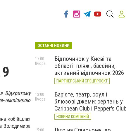
ОСТАННІ НОВИНИ
Відпочинок у Києві та
17:00
Вчора
області: пляжі, басейни,
19
активний відпочинок 2026
ПАРТНЕРСЬКИЙ СПЕЦПРОЄКТ
на Відкритому
Вар’єте, театр, соул і
13:00
Вчора
е-чемпіонкою
блюзові джеми: серпень у
Caribbean Club і Pepper's Club
НОВИНИ КОМПАНІЙ
ина «обійшла»
ра Володимира
Літо на Співочому: до
15:00