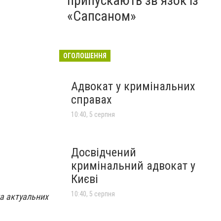
припускають зв’язок із
«Сапсаном»
ОГОЛОШЕННЯ
Адвокат у кримінальних
справах
10:40, 5 серпня
Досвідчений
кримінальний адвокат у
Києві
10:40, 5 серпня
та актуальних