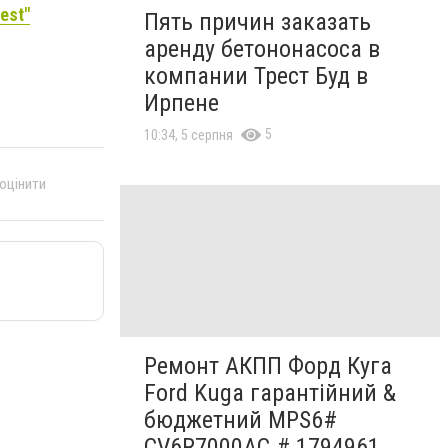
est"
Пять причин заказать
аренду бетононасоса в
компании Трест Буд в
Ирпене
5
10:34, 5 серпня
 оцінити
Ремонт АКПП Форд Куга
Ford Kuga гарантійний &
бюджетний MPS6#
CV6R7000AC # 1794961,