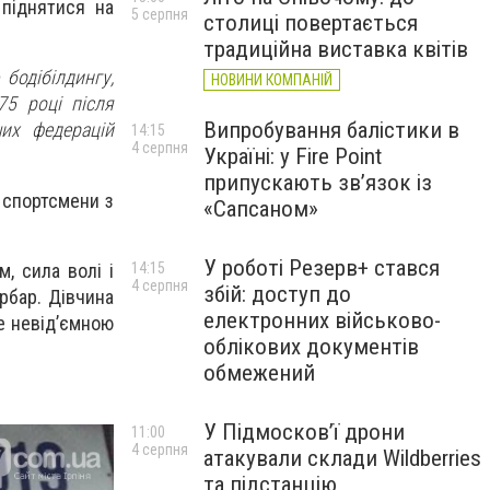
 піднятися на
5 серпня
столиці повертається
традиційна виставка квітів
бодібілдингу,
НОВИНИ КОМПАНІЙ
5 році після
Випробування балістики в
их федерацій
14:15
4 серпня
Україні: у Fire Point
припускають зв’язок із
ж спортсмени з
«Сапсаном»
У роботі Резерв+ стався
, сила волі і
14:15
4 серпня
збій: доступ до
рбар. Дівчина
електронних військово-
не невід’ємною
облікових документів
обмежений
У Підмосков’ї дрони
11:00
4 серпня
атакували склади Wildberries
та підстанцію