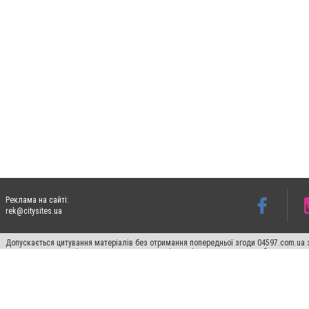
Реклама на сайті:
rek@citysites.ua
Допускається цитування матеріалів без отримання попередньої згоди 04597.com.ua за
пошукових систем гіперпосилання на цитовані статті не нижче другого абзацу в тек
Матеріали з плашками "Новини компаній", "Промо", "Партнерський матеріал", "Партнер