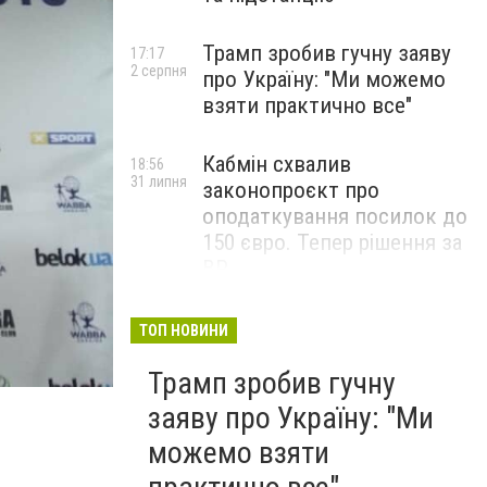
Трамп зробив гучну заяву
17:17
2 серпня
про Україну: "Ми можемо
взяти практично все"
Кабмін схвалив
18:56
31 липня
законопроєкт про
оподаткування посилок до
150 євро. Тепер рішення за
ВР
ТОП НОВИНИ
Трамп зробив гучну
заяву про Україну: "Ми
можемо взяти