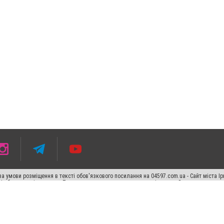
 умови розміщення в тексті обов'язкового посилання на 04597.com.ua - Сайт міста Ір
сті або в якості джерела. Порушення виняткових прав переслідується Законом.
ський спецпроєкт", "Політичні новини", "Пресреліз", "PR", "Офіційно", "Політична рек