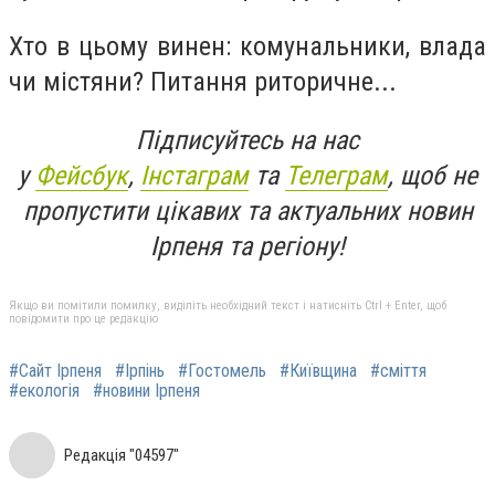
Хто в цьому винен: комунальники, влада
чи містяни? Питання риторичне...
Підписуйтесь на нас
у
Фейсбук
,
Інстаграм
та
Телеграм
, щоб не
пропустити цікавих та актуальних новин
Ірпеня та регіону!
Якщо ви помітили помилку, виділіть необхідний текст і натисніть Ctrl + Enter, щоб
повідомити про це редакцію
#Сайт Ірпеня
#Ірпінь
#Гостомель
#Київщина
#сміття
#екологія
#новини Ірпеня
Редакція "04597"