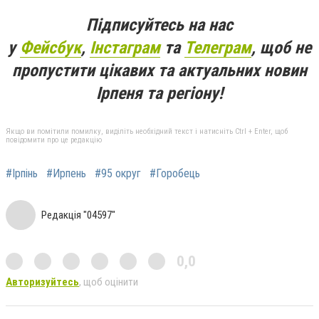
Підписуйтесь на нас
у
Фейсбук
,
Інстаграм
та
Телеграм
, щоб не
пропустити цікавих та актуальних новин
Ірпеня та регіону!
Якщо ви помітили помилку, виділіть необхідний текст і натисніть Ctrl + Enter, щоб
повідомити про це редакцію
#Ірпінь
#Ирпень
#95 округ
#Горобець
Редакція "04597"
0,0
Авторизуйтесь
, щоб оцінити