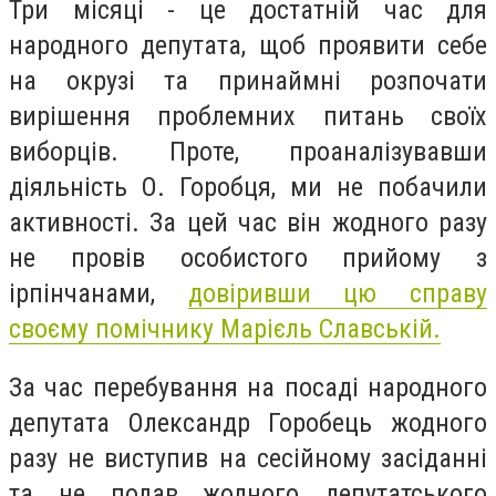
Три місяці - це достатній час для
народного депутата, щоб проявити себе
на окрузі та принаймні розпочати
вирішення проблемних питань своїх
виборців. Проте, проаналізувавши
діяльність О. Горобця, ми не побачили
активності. За цей час він жодного разу
не провів особистого прийому з
ірпінчанами,
довіривши цю справу
своєму помічнику Марієль Славській.
За час перебування на посаді народного
депутата Олександр Горобець жодного
разу не виступив на сесійному засіданні
та не подав жодного депутатського