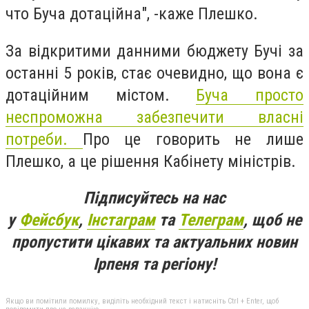
что Буча дотаційна", -каже Плешко.
За відкритими данними бюджету Бучі за
останні 5 років, стає очевидно, що вона є
дотаційним містом.
Буча просто
неспроможна забезпечити власні
потреби.
Про це говорить не лише
Плешко, а це рішення Кабінету міністрів.
Підписуйтесь на нас
у
Фейсбук
,
Інстаграм
та
Телеграм
, щоб не
пропустити цікавих та актуальних новин
Ірпеня та регіону!
Якщо ви помітили помилку, виділіть необхідний текст і натисніть Ctrl + Enter, щоб