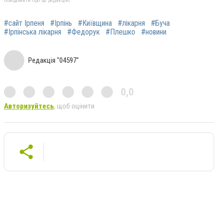
повідомити про це редакцію
#сайт Ірпеня
#Ірпінь
#Київщина
#лікарня
#Буча
#Ірпінська лікарня
#Федорук
#Плешко
#новини
Редакція "04597"
0,0
Авторизуйтесь
, щоб оцінити