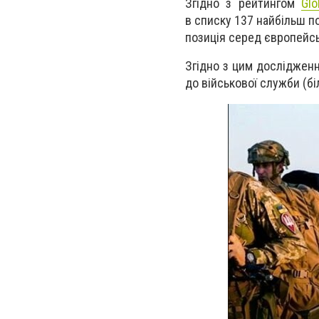
Згідно з рейтингом
Glo
в списку 137 найбільш п
позиція серед європейсь
Згідно з цим дослідженн
до військової служби
(б