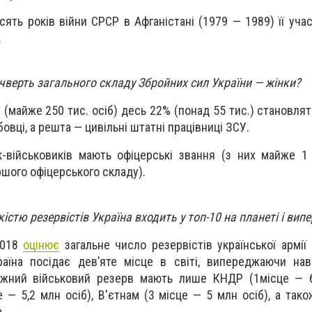
сять років війни СРСР в Афганістані
(1979
— 1989) її уча
.
чверть загального складу Збройних сил України — жінки?
У
(майже
250 тис. осіб) десь 22%
(понад
55 тис.) становлят
овці, а решта — цивільні штатні працівниці ЗСУ.
к-військовиків мають офіцерські звання
(з
них майже 1 
шого офіцерського складу).
ькістю резервістів Україна входить у топ-10 на планеті і в
 2018
оцінює
загальне число резервістів української армії 
аїна посідає дев’яте місце в світі, випереджаючи н
тужний військовий резерв мають лише КНДР
(1
місце — 6
 — 5,2 млн осіб), В'єтнам
(3
місце — 5 млн осіб), а також
.