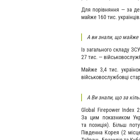
Для порівняння — за де
майже 160 тис. українців
А ви знали, що майже 
Із загального складу ЗС
27 тис. — військовослужб
Майже 3,4 тис. україно
військовослужбовці стар
А Ви знали, що за кіл
Global Firepower Index
За цим показником Укр
та
позиція). Більш по
Південна Корея
(2
місце
Тайвань, Бразилія та Куба