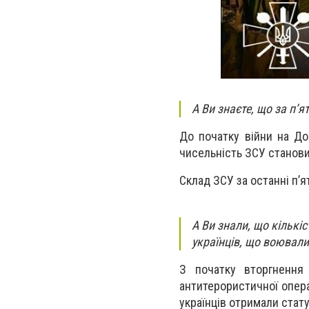
А Ви знаєте, що за п’
До початку війни на Дон
чисельність ЗСУ становит
Склад ЗСУ за останні п’я
А Ви знали, що кількіс
українців, що воювали
З початку вторгнення 
антитерористичної опера
українців отримали стату