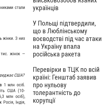
військовозобов’язаних
українців
сниками стали
У Польщі підтвердили,
що в Люблінському
воєводстві під час атаки
ь жінки. З них
на Україну впала
російська ракета
тис. жінок —
Перевірки в ТЦК по всій
ипереджає США?
країні: Генштаб заявив
про нульову
в 1 млн осіб.
авіть США
(10-
толерантність до
,3 млн осіб),
корупції
 Росія, Індія,