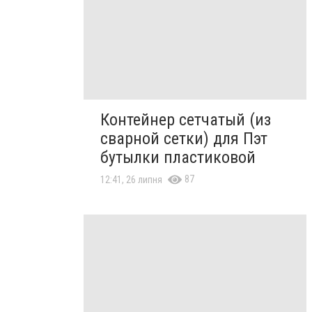
Контейнер сетчатый (из
сварной сетки) для Пэт
бутылки пластиковой
87
12:41, 26 липня