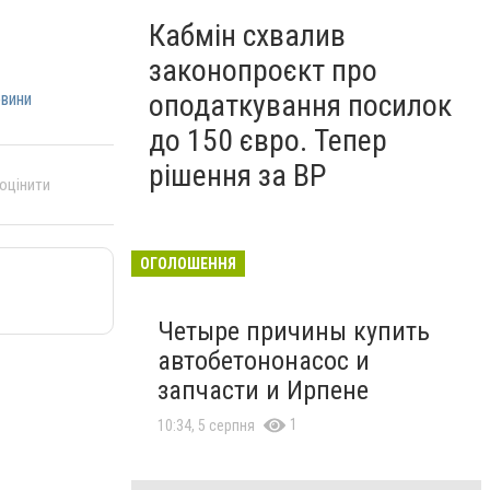
Кабмін схвалив
законопроєкт про
оподаткування посилок
вини
до 150 євро. Тепер
рішення за ВР
 оцінити
ОГОЛОШЕННЯ
Четыре причины купить
автобетононасос и
запчасти и Ирпене
1
10:34, 5 серпня