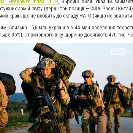
bal Firepower Index 2019
, Збройні сили України займаю
отужних армій світу
(перші
три позиції — США, Росія і Китай
ких країн, що не входять до складу НАТО
(якщо
не зважати 
ям, близько 15,6 млн українців з 44 млн населення теорет
ільше
35%), а призовного віку щорічно досягають 470 тис. чо