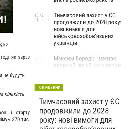
Тимчасовий захист у ЄС
15:42
31 липня
продовжили до 2028 року:
нові вимоги для
військовозобов’язаних
українців
75%?
тоді як зараз
Максим Бородін наживо:
17:00
29 липня
великий літній концерт на
терасі River Mall
и не будуть.
НОВИНИ КОМПАНІЙ
ТОП НОВИНИ
за кількість
Тимчасовий захист у ЄС
продовжили до 2028
оці і старту
року: нові вимоги для
імум 370 тис.