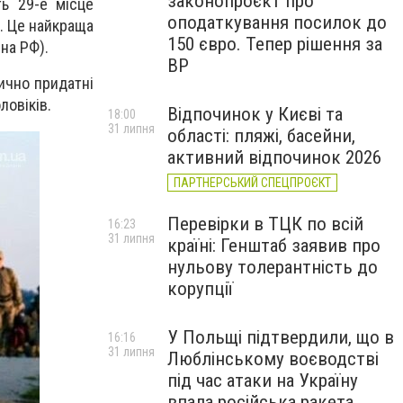
законопроєкт про
ть 29-е місце
оподаткування посилок до
). Це найкраща
150 євро. Тепер рішення за
на РФ).
ВР
ично придатні
ловіків.
Відпочинок у Києві та
18:00
31 липня
області: пляжі, басейни,
активний відпочинок 2026
ПАРТНЕРСЬКИЙ СПЕЦПРОЄКТ
Перевірки в ТЦК по всій
16:23
31 липня
країні: Генштаб заявив про
нульову толерантність до
корупції
У Польщі підтвердили, що в
16:16
31 липня
Люблінському воєводстві
під час атаки на Україну
впала російська ракета