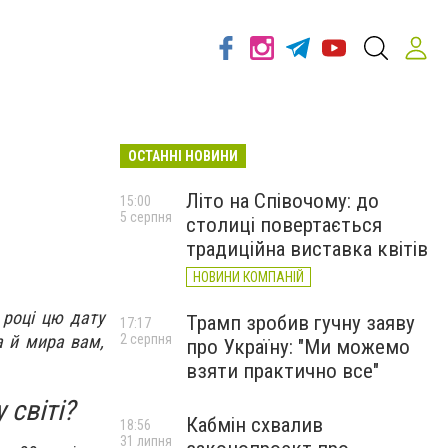
ОСТАННІ НОВИНИ
Літо на Співочому: до
15:00
5 серпня
столиці повертається
традиційна виставка квітів
НОВИНИ КОМПАНІЙ
 році цю дату
Трамп зробив гучну заяву
17:17
а й мира вам,
2 серпня
про Україну: "Ми можемо
взяти практично все"
 світі?
Кабмін схвалив
18:56
31 липня