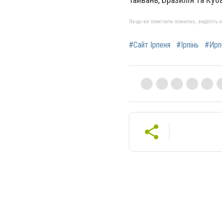
Якщо ви помітили помилку, виділіть нео
#Сайт Ірпеня
#Ірпінь
#Ирп