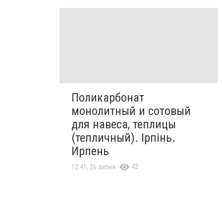
Поликарбонат
монолитный и сотовый
для навеса, теплицы
(тепличный). Ірпінь.
Ирпень
43
12:41, 26 липня