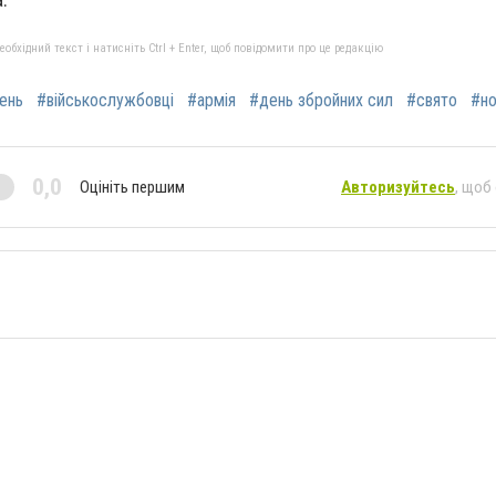
бхідний текст і натисніть Ctrl + Enter, щоб повідомити про це редакцію
ень
#військослужбовці
#армія
#день збройних сил
#свято
#но
0,0
Оцініть першим
Авторизуйтесь
, щоб