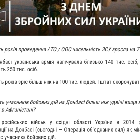
ять років проведення АТО / ООС чисельність ЗСУ зросла на 
басі українська армія налічувала близько 140 тис. осіб, 
ь 250 тис. осіб.
ть років зріс більш ніж на 100 тис. людей. І штат скорочуват
ть учасників бойових дій на Донбасі більш ніж удвічі вища 
 в Афганістані?
російських військ у східні області України в 2014 р
ції на Донбасі
(сьогодні
— Операція об'єднаних сил) як мін
с учасника бойових дій.