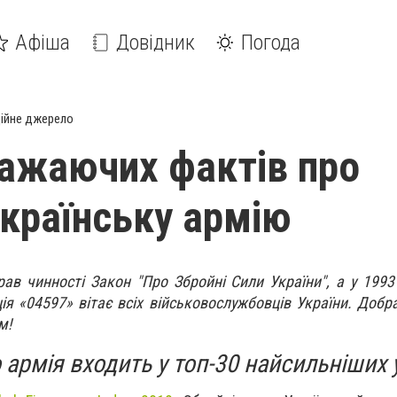
Афіша
Довідник
Погода
ійне джерело
ажаючих фактів про
українську армію
рав чинності Закон "Про Збройні Сили України", а у 1993
ія «04597» вітає всіх військовослужбовців України. Добр
м!
 армія входить у топ-30 найсильніших у