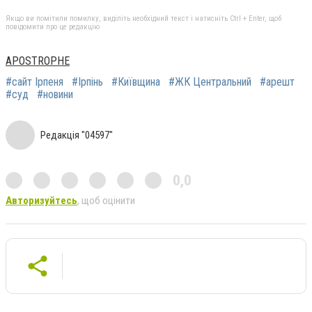
Якщо ви помітили помилку, виділіть необхідний текст і натисніть Ctrl + Enter, щоб
повідомити про це редакцію
APOSTROPHE
#сайт Ірпеня
#Ірпінь
#Київщина
#ЖК Центральний
#арешт
#суд
#новини
Редакція "04597"
0,0
Авторизуйтесь
, щоб оцінити