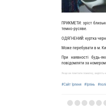
ПРИКМЕТИ: зріст близько
темно-русяве.
ОДЯГНЕНИЙ: куртка черна,
Може перебувати в м. Ки
При наявності будь-як
повідомляти за номером с
Якщо ви помітили помилку, виділіть нео
#Сайт Ірпеня
#Ірпінь
#полі