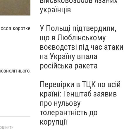
військовозобов’язаних
українців
У Польщі підтвердили,
олосся коротке
що в Люблінському
воєводстві під час атаки
на Україну впала
російська ракета
внолітнього,
Перевірки в ТЦК по всій
країні: Генштаб заявив
про нульову
толерантність до
корупції
 оцінити