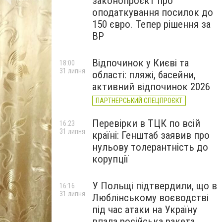
законопроєкт про
оподаткування посилок до
150 євро. Тепер рішення за
ВР
Відпочинок у Києві та
18:00
31 липня
області: пляжі, басейни,
активний відпочинок 2026
ПАРТНЕРСЬКИЙ СПЕЦПРОЄКТ
Перевірки в ТЦК по всій
16:23
31 липня
країні: Генштаб заявив про
нульову толерантність до
корупції
У Польщі підтвердили, що в
16:16
31 липня
Люблінському воєводстві
під час атаки на Україну
впала російська ракета