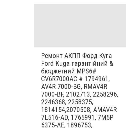
Ремонт АКПП Форд Куга
Ford Kuga гарантійний &
бюджетний MPS6#
CV6R7000AC # 1794961,
AV4R 7000-BG, RMAV4R
7000-BF, 2102713, 2258296,
2246368, 2258375,
1814154,2070508, AMAV4R
7L516-AD, 1765991, 7M5P
6375-AE, 1896753,