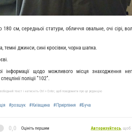
 180 см, середньої статури, обличчя овальне, очі сірі, в
 темні джинси, сині кросівки, чорна шапка.
єві.
ої інформації щодо можливого місця знаходження непо
пецлінії поліції "102".
бхідний текст і натисніть Ctrl + Enter, щоб повідомити про це редакцію
ція
#розшук
#Київщина
#Приірпіння
#Буча
0,0
Оцініть першим
Авторизуйтесь
, щоб