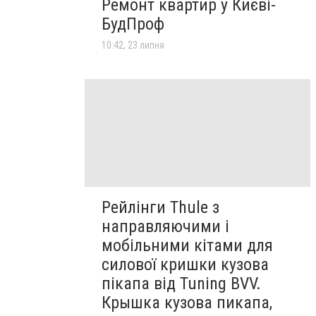
Ремонт квартир у Києві-
БудПроф
10:42, 23 липня
Рейлінги Thule з
направляючими і
мобільними кітами для
силової кришки кузова
пікапа від Tuning BVV.
Крышка кузова пикапа,