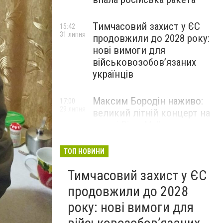
Тимчасовий захист у ЄС
15:42
31 липня
продовжили до 2028 року:
нові вимоги для
військовозобов’язаних
українців
Максим Бородін наживо:
17:00
29 липня
великий літній концерт на
терасі River Mall
НОВИНИ КОМПАНІЙ
ТОП НОВИНИ
Тимчасовий захист у ЄС
продовжили до 2028
року: нові вимоги для