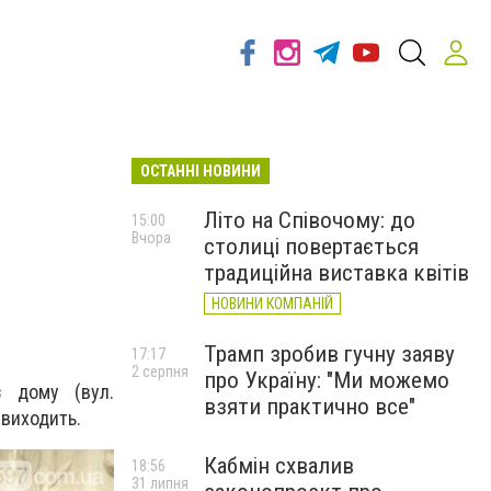
ОСТАННІ НОВИНИ
Літо на Співочому: до
15:00
Вчора
столиці повертається
традиційна виставка квітів
НОВИНИ КОМПАНІЙ
Трамп зробив гучну заяву
17:17
2 серпня
про Україну: "Ми можемо
з дому (вул.
взяти практично все"
 виходить.
Кабмін схвалив
18:56
31 липня