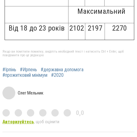
Максимальний
Від 18 до 23 років
2102
2197
2270
Якщо ви помітили помилку, виділіть необхідний текст і натисніть Ctrl + Enter, щоб
повідомити про це редакцію
#Ірпінь
#Ирпень
#державна допомога
#прожитковий мінімум
#2020
Олег Мельник
0,0
Авторизуйтесь
, щоб оцінити