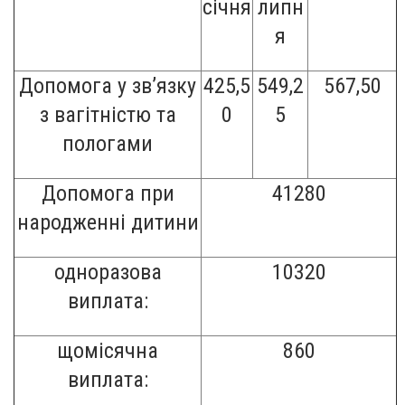
січня
липн
я
Допомога у зв
’
язку
425,5
549,2
567,50
з вагітністю та
0
5
пологами
Допомога при
41280
народженні дитини
одноразова
10320
виплата
:
щомісячна
860
виплата
: