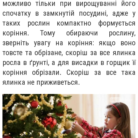
можливо тільки при вирощуванні його
спочатку в замкнутій посудині, адже у
таких рослин компактно формується
коріння. Тому обираючи рослину,
зверніть увагу на коріння: якщо воно
товсте та обрізане, скоріш за все ялинка
росла в ґрунті, а для висадки в горщик її
коріння обрізали. Скоріш за все така
ялинка не приживеться.