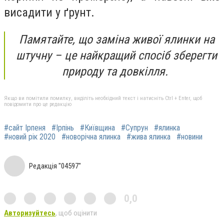
висадити у ґрунт.
Памятайте, що заміна живої ялинки на
штучну – це найкращий
спосіб зберегти
природу та довкілля
.
Якщо ви помітили помилку, виділіть необхідний текст і натисніть Ctrl + Enter, щоб
повідомити про це редакцію
#сайт Ірпеня
#Ірпінь
#Київщина
#Супрун
#ялинка
#новий рік 2020
#новорічна ялинка
#жива ялинка
#новини
Редакція "04597"
0,0
Авторизуйтесь
, щоб оцінити