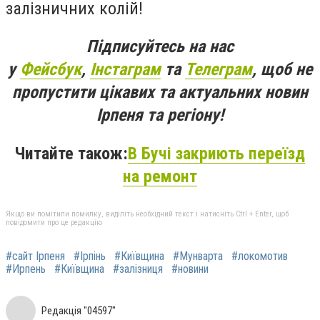
залізничних колій!
Підписуйтесь на нас
у
Фейсбук
,
Інстаграм
та
Телеграм
, щоб не
пропустити цікавих та актуальних новин
Ірпеня та регіону!
Читайте також:
В Бучі закриють переїзд
на ремонт
Якщо ви помітили помилку, виділіть необхідний текст і натисніть Ctrl + Enter, щоб
повідомити про це редакцію
#сайт Ірпеня
#Ірпінь
#Київщина
#Мунварта
#локомотив
#Ирпень
#Київщина
#залізниця
#новини
Редакція "04597"