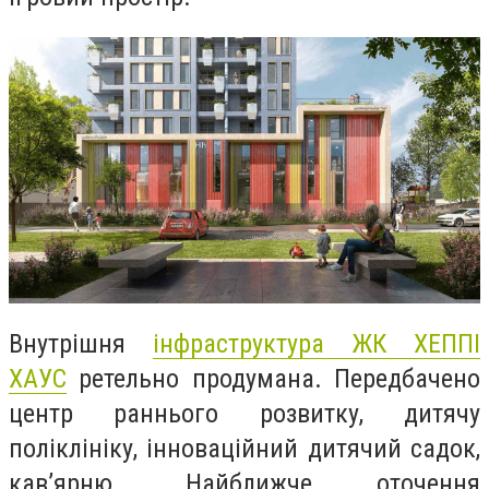
Внутрішня
інфраструктура ЖК ХЕППІ
ХАУС
ретельно продумана. Передбачено
центр раннього розвитку, дитячу
поліклініку, інноваційний дитячий садок,
кав’ярню. Найближче оточення