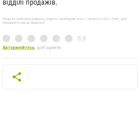
відділі продажів.
Якщо ви помітили помилку, виділіть необхідний текст і натисніть Ctrl + Enter, щоб
повідомити про це редакцію
0,0
Авторизуйтесь
, щоб оцінити