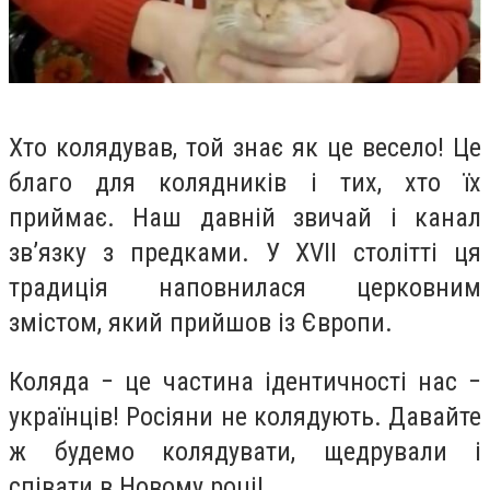
Хто колядував, той знає як це весело! Це
благо для колядників і тих, хто їх
приймає. Наш давній звичай і канал
зв’язку з предками. У XVII столітті ця
традиція наповнилася церковним
змістом, який прийшов із Європи.
Коляда − це частина ідентичності нас −
українців! Росіяни не колядують. Давайте
ж будемо колядувати, щедрували і
співати в Новому році!