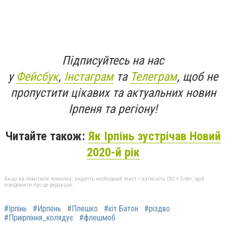
Підписуйтесь на нас
у
Фейсбук
,
Інстаграм
та
Телеграм
, щоб не
пропустити цікавих та актуальних новин
Ірпеня та регіону!
Читайте також:
Як Ірпінь зустрічав Новий
2020-й рік
Якщо ви помітили помилку, виділіть необхідний текст і натисніть Ctrl + Enter, щоб
повідомити про це редакцію
#Ірпінь
#Ирпень
#Плешко
#кіт Батон
#різдво
#Приірпіння_колядує
#флешмоб