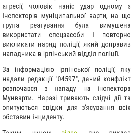
агресії, чоловік наніс удар одному з
інспекторів муніципальної варти, на що
група реагування була вимушена
використати спецзасоби і повторно
викликати наряд поліції, який доправив
нападника в Ірпінський відділ поліції.
За інформацією Ірпінської поліції, яку
надали редакції "04597", даний конфлікт
розпочався з нападу на інспектора
Мунварти. Наразі тривають слідчі дії та
опитуються свідки для з'ясування всіх
обставин інциденту.
Таким чином
відео
, яке виклав