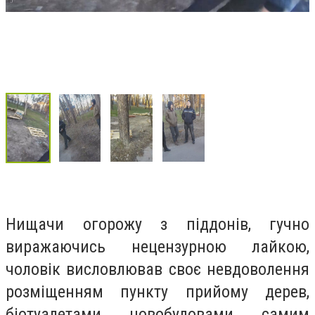
Нищачи огорожу з піддонів, гучно
виражаючись нецензурною лайкою,
чоловік висловлював своє невдоволення
розміщенням пункту прийому дерев,
біотуалетами, новобудовами, самим