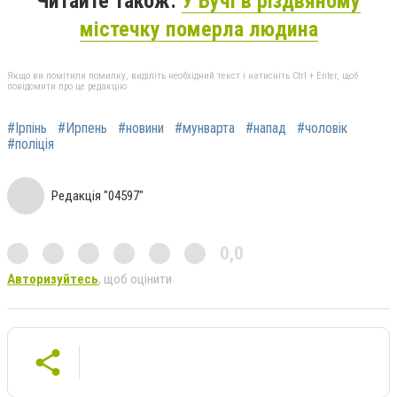
Читайте також:
У Бучі в різдвяному
містечку померла людина
Якщо ви помітили помилку, виділіть необхідний текст і натисніть Ctrl + Enter, щоб
повідомити про це редакцію
#Ірпінь
#Ирпень
#новини
#мунварта
#напад
#чоловік
#поліція
Редакція "04597"
0,0
Авторизуйтесь
, щоб оцінити