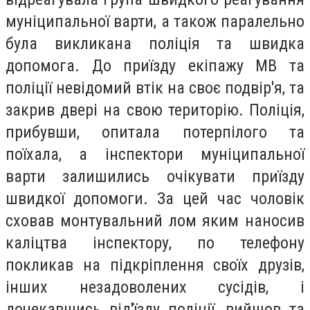
муніципальної варти, а також паралельно
була викликана поліція та швидка
допомога. До приїзду екіпажу МВ та
поліції невідомий втік на своє подвір'я, та
закрив двері на свою територію. Поліція,
прибувши, опитала потерпілого та
поїхала, а інспектори муніципальної
варти залишились очікувати приїзду
швидкої допомоги. За цей час чоловік
сховав монтувальний лом яким наносив
каліцтва інспектору, по телефону
покликав на підкріплення своїх друзів,
інших незадоволених сусідів, і
дочекавшись від'їзду поліції, вийшов та