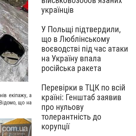
військовозобов’язаних
українців
У Польщі підтвердили,
що в Люблінському
воєводстві під час атаки
на Україну впала
російська ракета
Перевірки в ТЦК по всій
нів екіпажу, а
країні: Генштаб заявив
Відомо, що на
про нульову
толерантність до
корупції