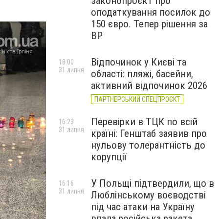
законопроєкт про
оподаткування посилок до
150 євро. Тепер рішення за
ВР
Відпочинок у Києві та
18:00
31 липня
області: пляжі, басейни,
активний відпочинок 2026
ПАРТНЕРСЬКИЙ СПЕЦПРОЄКТ
Перевірки в ТЦК по всій
16:23
31 липня
країні: Генштаб заявив про
нульову толерантність до
корупції
У Польщі підтвердили, що в
16:16
31 липня
Люблінському воєводстві
під час атаки на Україну
впала російська ракета