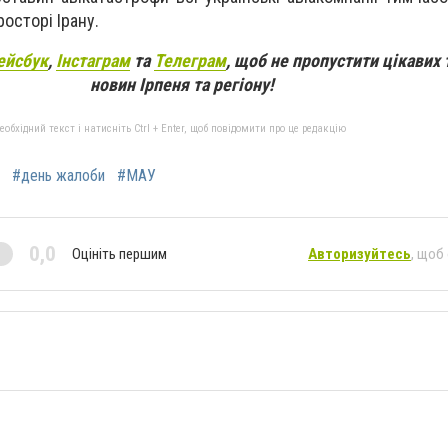
росторі Ірану.
ейсбук
,
Інстаграм
та
Телеграм
, щоб не пропустити цікавих 
новин Ірпеня та регіону!
бхідний текст і натисніть Ctrl + Enter, щоб повідомити про це редакцію
#день жалоби
#МАУ
0,0
Оцініть першим
Авторизуйтесь
, щоб