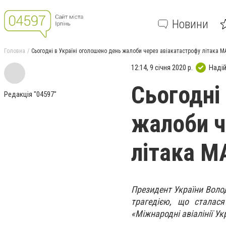
Новини
Головна
Сьогодні в Україні оголошено день жалоби через авіакатастрофу літака МА
12:14, 9 січня 2020 р.
Наді
Сьогодні
Редакція "04597"
жалоби ч
літака МА
Президент України Волод
трагедією, що сталася
«Міжнародні авіалінії Укр