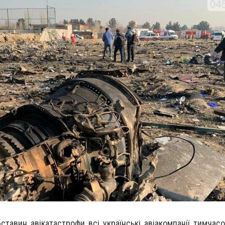
ставин авікатастрофи всі українські авіакомпанії тимчас