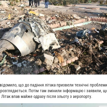
відомило, що до падіння літака призвели технічні проблеми
 розглядається. Потім там змінили інформацію і заявили, що
Літак впав майже одразу після зльоту з аеропорту.