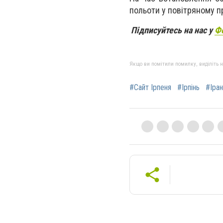
польоти у повітряному п
Підписуйтесь на нас у
Ф
Якщо ви помітили помилку, виділіть нео
#Сайт Ірпеня
#Ірпінь
#Іран