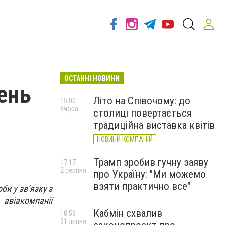
ОСТАННІ НОВИНИ
ень
Літо на Співочому: до
15:00
Вчора
столиці повертається
традиційна виставка квітів
НОВИНИ КОМПАНІЙ
Трамп зробив гучну заяву
17:17
2 серпня
про Україну: "Ми можемо
взяти практично все"
и у зв’язку з
авіакомпанії
Кабмін схвалив
18:56
31 липня