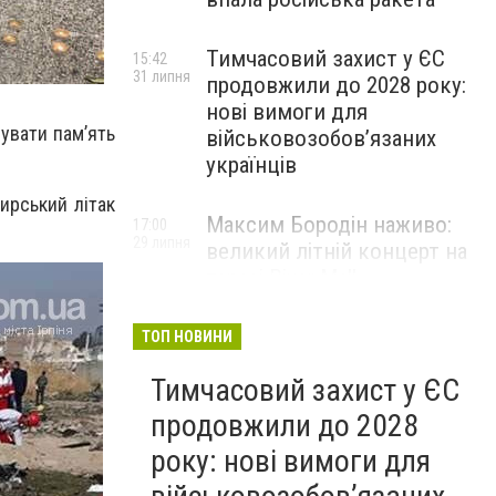
Тимчасовий захист у ЄС
15:42
31 липня
продовжили до 2028 року:
нові вимоги для
увати пам’ять
військовозобов’язаних
українців
жирський літак
Максим Бородін наживо:
17:00
29 липня
великий літній концерт на
терасі River Mall
НОВИНИ КОМПАНІЙ
ТОП НОВИНИ
Тимчасовий захист у ЄС
продовжили до 2028
року: нові вимоги для