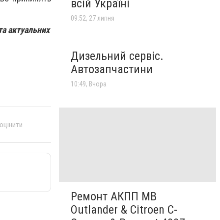
всій Україні
09:52, 27 липня
та актуальних
Дизельний сервіс.
Автозапчастини
10:49, Вчора
 оцінити
Ремонт АКПП MB
Outlander & Citroen C-