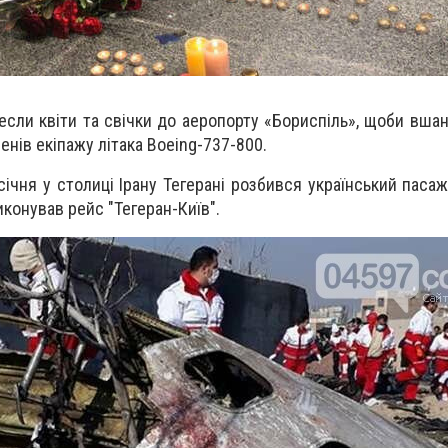
если квіти та свічки до аеропорту «Бориспіль», щоби вшан
енів екіпажу літака Boeing-737-800.
січня у столиці Ірану Тегерані розбився український паса
виконував рейс "Тегеран-Київ".