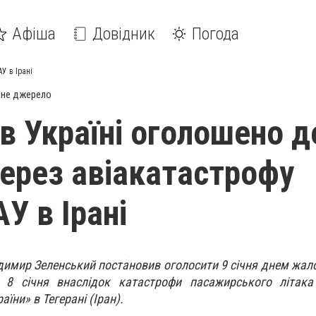
Афіша
Довідник
Погода
У в Ірані
йне джерело
 в Україні оголошено д
ерез авіакатастрофу
У в Ірані
имир Зеленський постановив оголосити 9 січня днем жалоб
 8 січня внаслідок катастрофи пасажирського літака 
аїни» в Тегерані (Іран).