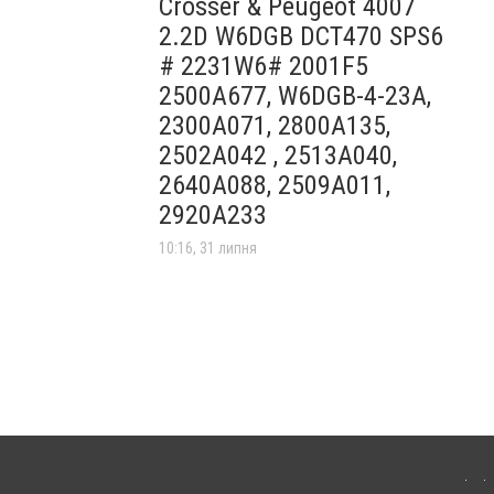
Crosser & Peugeot 4007
2.2D W6DGB DCT470 SPS6
# 2231W6# 2001F5
2500A677, W6DGB-4-23A,
2300A071, 2800A135,
2502A042 , 2513A040,
2640A088, 2509A011,
2920A233
10:16, 31 липня