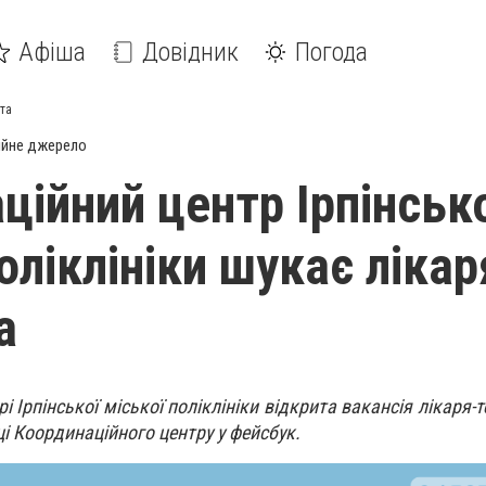
Афіша
Довідник
Погода
вта
ійне джерело
ційний центр Ірпінськ
оліклініки шукає лікар
а
 Ірпінської міської поліклініки відкрита вакансія лікаря-
ці Координаційного центру у фейсбук.