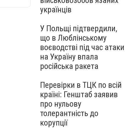
військовозобов’язаних
українців
У Польщі підтвердили,
що в Люблінському
воєводстві під час атаки
на Україну впала
російська ракета
Перевірки в ТЦК по всій
країні: Генштаб заявив
про нульову
толерантність до
корупції