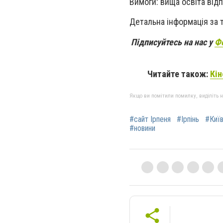
Вимоги: вища освіта від
Детальна інформація за 
Підписуйтесь на нас у
Ф
Читайте також:
Кін
Якщо ви помітили помилку, виділіть нео
#сайт Ірпеня
#Ірпінь
#Киї
#новини