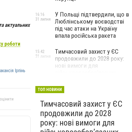
У Польщі підтвердили, що в
16:16
31 липня
Люблінському воєводстві
та актуальних
під час атаки на Україну
впала російська ракета
ку роботи
Тимчасовий захист у ЄС
15:42
31 липня
продовжили до 2028 року:
нові вимоги для
акансія Ірпінь
військовозобов’язаних
українців
ТОП НОВИНИ
 оцінити
Тимчасовий захист у ЄС
продовжили до 2028
року: нові вимоги для