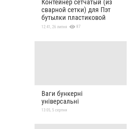
Контейнер сетчатый (из
сварной сетки) для Пэт
бутылки пластиковой
87
12:41, 26 липня
Ваги бункерні
універсальні
13:05, 5 серпня