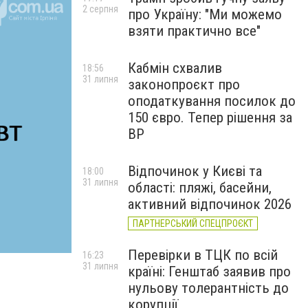
2 серпня
про Україну: "Ми можемо
взяти практично все"
Кабмін схвалив
18:56
31 липня
законопроєкт про
оподаткування посилок до
150 євро. Тепер рішення за
ВР
Відпочинок у Києві та
18:00
31 липня
області: пляжі, басейни,
активний відпочинок 2026
ПАРТНЕРСЬКИЙ СПЕЦПРОЄКТ
Перевірки в ТЦК по всій
16:23
31 липня
країні: Генштаб заявив про
нульову толерантність до
корупції