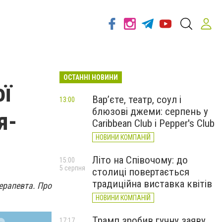
ОСТАННІ НОВИНИ
ої
Вар’єте, театр, соул і
13:00
блюзові джеми: серпень у
я-
Caribbean Club і Pepper's Club
НОВИНИ КОМПАНІЙ
Літо на Співочому: до
15:00
5 серпня
столиці повертається
традиційна виставка квітів
терапевта. Про
НОВИНИ КОМПАНІЙ
Трамп зробив гучну заяву
17:17