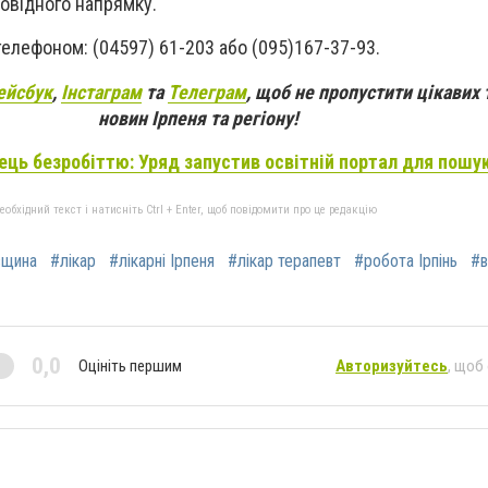
повідного напрямку.
телефоном: (04597) 61-203 або (095)167-37-93.
ейсбук
,
Інстаграм
та
Телеграм
, щоб не пропустити цікавих 
новин Ірпеня та регіону!
ець безробіттю: Уряд запустив освітній портал для пошу
бхідний текст і натисніть Ctrl + Enter, щоб повідомити про це редакцію
вщина
#лікар
#лікарні Ірпеня
#лікар терапевт
#робота Ірпінь
#в
0,0
Оцініть першим
Авторизуйтесь
, щоб