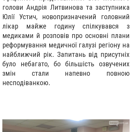
голови Андрія Литвинова та заступника
Юлії Устич, новопризначений головний
лікар майже годину спілкувався з
медиками й розповів про основні плани
реформування медичної галузі регіону на
найближчий рік. Запитань від присутніх
було небагато, бо більшість озвучених
змін стали напевно повною
несподіванкою.