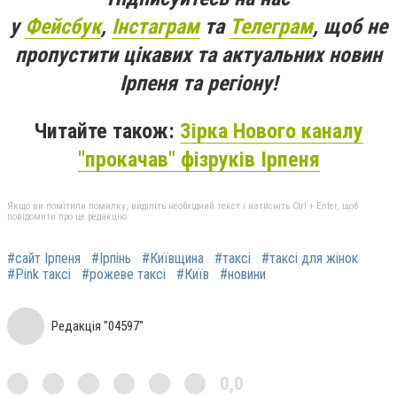
у
Фейсбук
,
Інстаграм
та
Телеграм
, щоб не
пропустити цікавих та актуальних новин
Ірпеня та регіону!
Читайте також:
Зірка Нового каналу
"прокачав" фізруків Ірпеня
Якщо ви помітили помилку, виділіть необхідний текст і натисніть Ctrl + Enter, щоб
повідомити про це редакцію
#сайт Ірпеня
#Ірпінь
#Київщина
#таксі
#таксі для жінок
#Pink таксі
#рожеве таксі
#Київ
#новини
Редакція "04597"
0,0