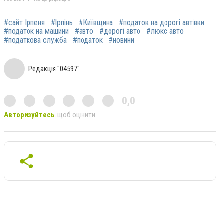
#сайт Ірпеня
#Ірпінь
#Київщина
#податок на дорогі автівки
#податок на машини
#авто
#дорогі авто
#люкс авто
#податкова служба
#податок
#новини
Редакція "04597"
0,0
Авторизуйтесь
, щоб оцінити