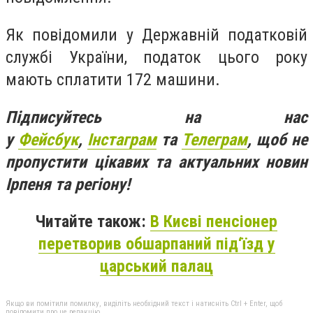
Як повідомили у Державній податковій
службі України, податок цього року
мають сплатити 172 машини.
Підписуйтесь на нас
у
Фейсбук
,
Інстаграм
та
Телеграм
, щоб не
пропустити цікавих та актуальних новин
Ірпеня та регіону!
Читайте також:
В Києві пенсіонер
перетворив обшарпаний під‘їзд у
царський палац
Якщо ви помітили помилку, виділіть необхідний текст і натисніть Ctrl + Enter, щоб
повідомити про це редакцію